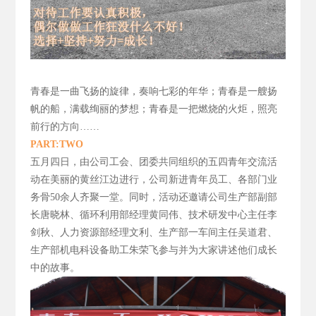
青春是一曲飞扬的旋律，
奏响七彩的年华；青春是一艘扬
帆的船，满载绚丽的梦想；青春是一把燃烧的火炬，照亮
前行的方向……
PART:TWO
五月四日，由公司工会、团委共同组织的五四青年交流活
动在美丽的黄丝江边进行，公司新进青年员工、各部门业
务骨50
余人齐聚一堂。同时，活动还邀请公司生产部副部
长唐晓林、循环利用部经理黄同伟、技术研发中心主任李
剑秋、人力资源部经理文利、生产部一车间主任吴道君、
生产部机电科设备助工朱荣飞参与并为大家讲述他们成长
中的故事。