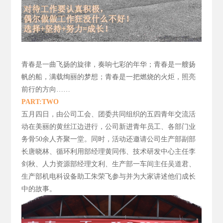
青春是一曲飞扬的旋律，
奏响七彩的年华；青春是一艘扬
帆的船，满载绚丽的梦想；青春是一把燃烧的火炬，照亮
前行的方向……
PART:TWO
五月四日，由公司工会、团委共同组织的五四青年交流活
动在美丽的黄丝江边进行，公司新进青年员工、各部门业
务骨50
余人齐聚一堂。同时，活动还邀请公司生产部副部
长唐晓林、循环利用部经理黄同伟、技术研发中心主任李
剑秋、人力资源部经理文利、生产部一车间主任吴道君、
生产部机电科设备助工朱荣飞参与并为大家讲述他们成长
中的故事。