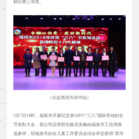
获比赛三等奖。
（左起第四为张均仙）
3
月
7
日
19
时，福泉市开展纪念第
108
个“三八”国际劳动妇女
节表彰大会，我公司品管部化验员吴敏由福泉市工信局推
选参评，经福泉市妇女儿童工作委员会综合评定获得“双学