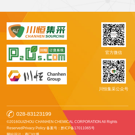
官方微信
川恒集采公众号
028-83123199
©2016GUIZHOU CHANHEN CHEMICAL CORPORATION All Rights
ReservedPrivacy Policy
备案号：黔ICP备17011065号
网站设计：赛门仕博