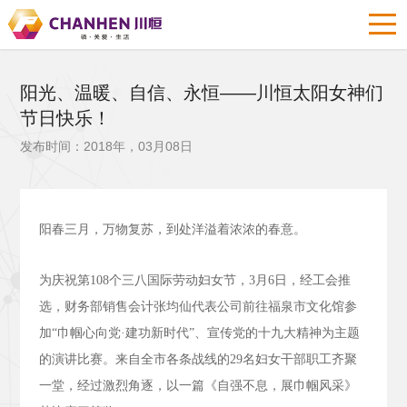
阳光、温暖、自信、永恒——川恒太阳女神们
节日快乐！
发布时间：2018年，03月08日
阳春三月，万物复苏，到处洋溢着浓浓的春意。
为庆祝第
108
个三八国际劳动妇女节，
3
月
6
日，经工会推
选，财务部销售会计张均仙代表公司前往福泉市文化馆参
加“巾帼心向党·建功新时代”、宣传党的十九大精神为主题
的演讲比赛。来自全市各条战线的
29
名妇女干部职工齐聚
一堂，经过激烈角逐，以一篇《自强不息，展巾帼风采》