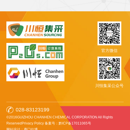
官方微信
川恒集采公众号
028-83123199
©2016GUIZHOU CHANHEN CHEMICAL CORPORATION All Rights
ReservedPrivacy Policy
备案号：黔ICP备17011065号
网站设计：赛门仕博