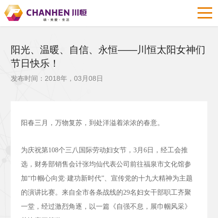
阳光、温暖、自信、永恒——川恒太阳女神们
节日快乐！
发布时间：2018年，03月08日
阳春三月，万物复苏，到处洋溢着浓浓的春意。
为庆祝第
108
个三八国际劳动妇女节，
3
月
6
日，经工会推
选，财务部销售会计张均仙代表公司前往福泉市文化馆参
加“巾帼心向党·建功新时代”、宣传党的十九大精神为主题
的演讲比赛。来自全市各条战线的
29
名妇女干部职工齐聚
一堂，经过激烈角逐，以一篇《自强不息，展巾帼风采》