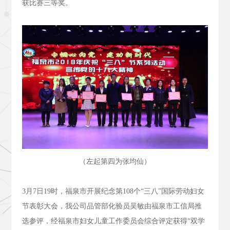
获比赛三等奖。
（左起第四为张均仙）
3
月
7
日
19
时，福泉市开展纪念第
108
个“三八”国际劳动妇女
节表彰大会，我公司品管部化验员吴敏由福泉市工信局推
选参评，经福泉市妇女儿童工作委员会综合评定获得“双学