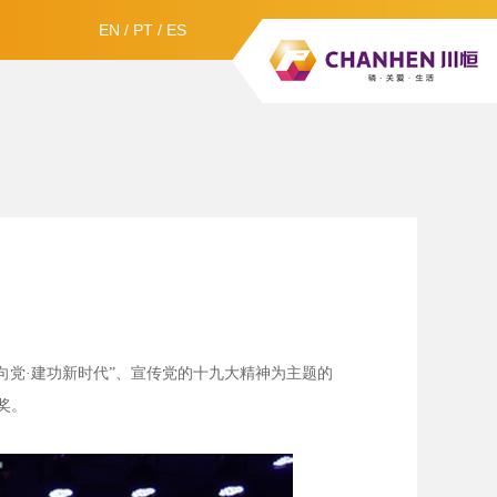
EN
/
PT
/
ES
向党·建功新时代”、宣传党的十九大精神为主题的
奖。