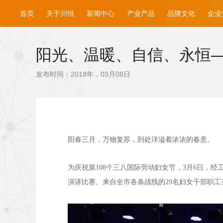
首页
关于川恒
新闻中心
产业产品
品牌文化
企业
阳光、温暖、自信、永恒
发布时间：2018年，03月08日
阳春三月，万物复苏，到处洋溢着浓浓的春意。
为庆祝第
108
个三八国际劳动妇女节，
3
月
6
日，经
演讲比赛。来自全市各条战线的
29
名妇女干部职工