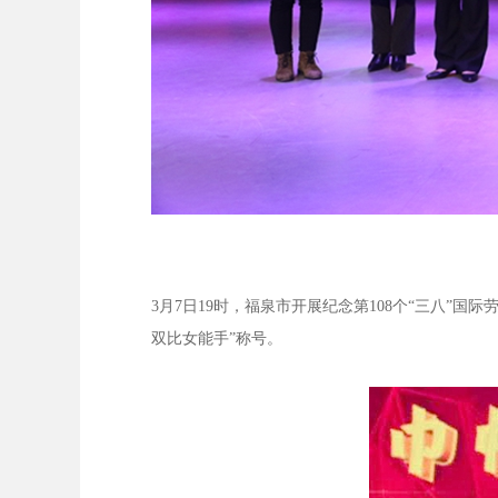
3
月
7
日
19
时，福泉市开展纪念第
108
个“三八”国
双比女能手”称号。