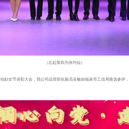
（左起第四为张均仙）
际劳动妇女节表彰大会，我公司品管部化验员吴敏由福泉市工信局推选参评