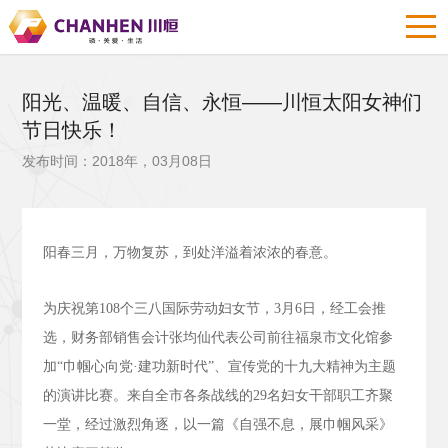
阳光、温暖、自信、永恒——川恒太阳女神们
节日快乐！
发布时间：2018年，03月08日
阳春三月，万物复苏，到处洋溢着浓浓的春意。
为庆祝第
108
个三八国际劳动妇女节，
3
月
6
日，经工会推
选，财务部销售会计张均仙代表公司前往福泉市文化馆参
加“巾帼心向党·建功新时代”、宣传党的十九大精神为主题
的演讲比赛。来自全市各条战线的
29
名妇女干部职工齐聚
一堂，经过激烈角逐，以一篇《自强不息，展巾帼风采》