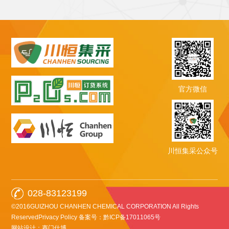
官方微信
川恒集采公众号
028-83123199
©2016GUIZHOU CHANHEN CHEMICAL CORPORATION All Rights
ReservedPrivacy Policy
备案号：黔ICP备17011065号
网站设计：赛门仕博