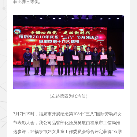
获比赛三等奖。
（左起第四为张均仙）
3
月
7
日
19
时，福泉市开展纪念第
108
个“三八”国际劳动妇女
节表彰大会，我公司品管部化验员吴敏由福泉市工信局推
选参评，经福泉市妇女儿童工作委员会综合评定获得“双学