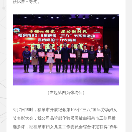
获比赛三等奖。
（左起第四为张均仙）
3
月
7
日
19
时，福泉市开展纪念第
108
个“三八”国际劳动妇女
节表彰大会，我公司品管部化验员吴敏由福泉市工信局推
选参评，经福泉市妇女儿童工作委员会综合评定获得“双学