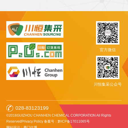
官方微信
川恒集采公众号
028-83123199
©2016GUIZHOU CHANHEN CHEMICAL CORPORATION All Rights
ReservedPrivacy Policy
备案号：黔ICP备17011065号
网站设计：赛门仕博