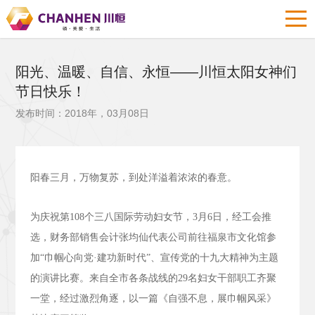
阳光、温暖、自信、永恒——川恒太阳女神们
节日快乐！
发布时间：2018年，03月08日
阳春三月，万物复苏，到处洋溢着浓浓的春意。
为庆祝第
108
个三八国际劳动妇女节，
3
月
6
日，经工会推
选，财务部销售会计张均仙代表公司前往福泉市文化馆参
加“巾帼心向党·建功新时代”、宣传党的十九大精神为主题
的演讲比赛。来自全市各条战线的
29
名妇女干部职工齐聚
一堂，经过激烈角逐，以一篇《自强不息，展巾帼风采》