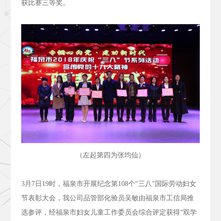
获比赛三等奖。
（左起第四为张均仙）
3
月
7
日
19
时，福泉市开展纪念第
108
个“三八”国际劳动妇女
节表彰大会，我公司品管部化验员吴敏由福泉市工信局推
选参评，经福泉市妇女儿童工作委员会综合评定获得“双学