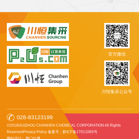
官方微信
川恒集采公众号
028-83123199
©2016GUIZHOU CHANHEN CHEMICAL CORPORATION All Rights
ReservedPrivacy Policy
备案号：黔ICP备17011065号
网站设计：赛门仕博