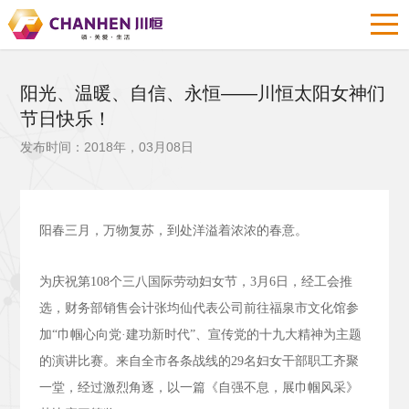
阳光、温暖、自信、永恒——川恒太阳女神们
节日快乐！
发布时间：2018年，03月08日
阳春三月，万物复苏，到处洋溢着浓浓的春意。
为庆祝第
108
个三八国际劳动妇女节，
3
月
6
日，经工会推
选，财务部销售会计张均仙代表公司前往福泉市文化馆参
加“巾帼心向党·建功新时代”、宣传党的十九大精神为主题
的演讲比赛。来自全市各条战线的
29
名妇女干部职工齐聚
一堂，经过激烈角逐，以一篇《自强不息，展巾帼风采》