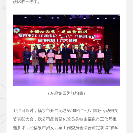
获比赛三等奖。
（左起第四为张均仙）
3
月
7
日
19
时，福泉市开展纪念第
108
个“三八”国际劳动妇女
节表彰大会，我公司品管部化验员吴敏由福泉市工信局推
选参评，经福泉市妇女儿童工作委员会综合评定获得“双学