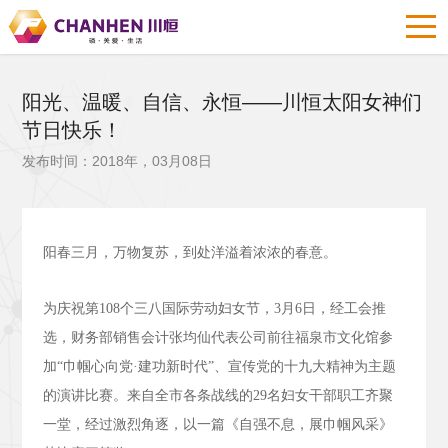
阳光、温暖、自信、永恒——川恒太阳女神们
节日快乐！
发布时间：2018年，03月08日
阳春三月，万物复苏，到处洋溢着浓浓的春意。
为庆祝第
108
个三八国际劳动妇女节，
3
月
6
日，经工会推
选，财务部销售会计张均仙代表公司前往福泉市文化馆参
加“巾帼心向党·建功新时代”、宣传党的十九大精神为主题
的演讲比赛。来自全市各条战线的
29
名妇女干部职工齐聚
一堂，经过激烈角逐，以一篇《自强不息，展巾帼风采》