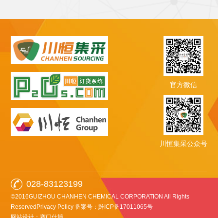
官方微信
川恒集采公众号
028-83123199
©2016GUIZHOU CHANHEN CHEMICAL CORPORATION All Rights
ReservedPrivacy Policy
备案号：黔ICP备17011065号
网站设计：赛门仕博