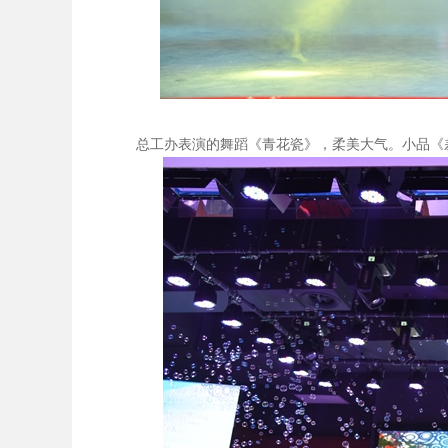
总工办表演的舞蹈《青花瓷》，柔美大气。小品《