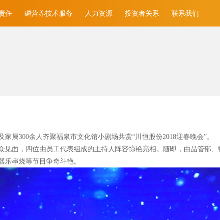
责任
磷营养技术服务
人力资源
投资者关系
联系我们
家属300
余人齐聚福泉市文化馆小剧场共赏“川恒股份2018
迎春晚会”。
众见面，四位由员工代表组成的主持人阵容惊艳亮相。随即，由品管部、
器乐串烧等节目争奇斗艳。