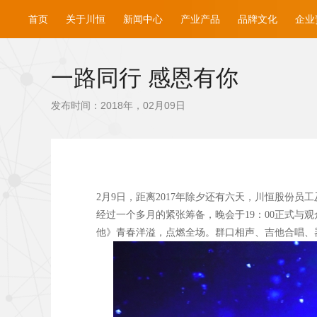
首页
关于川恒
新闻中心
产业产品
品牌文化
企业
一路同行 感恩有你
发布时间：2018年，02月09日
2
月9
日，距离2017
年除夕还有六天，川恒股份员工及
经过一个多月的紧张筹备，晚会于19
：00
正式与观
他》青春洋溢，点燃全场。群口相声、吉他合唱、