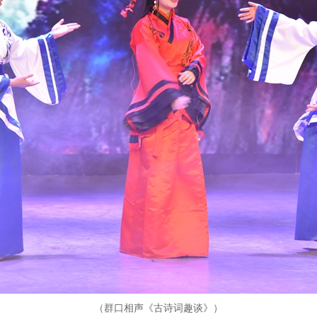
（群口相声《古诗词趣谈》）