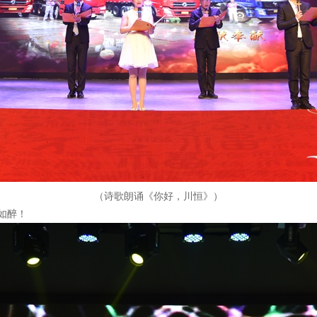
（诗歌朗诵《你好，川恒》）
如醉！