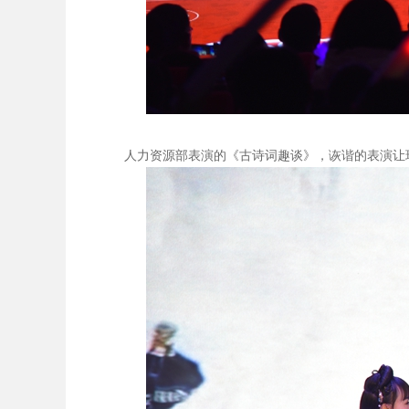
人力资源部表演的《古诗词趣谈》，诙谐的表演让