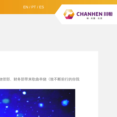
EN
/
PT
/
ES
物管部、财务部带来歌曲串烧《致不断前行的你我