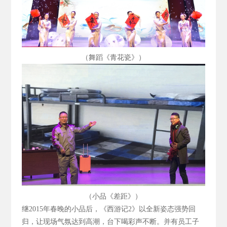
（舞蹈《青花瓷》）
（小品《差距》）
继2015
年春晚的小品后，《西游记2
》以全新姿态强势回
归，让现场气氛达到高潮，台下喝彩声不断。并有员工子