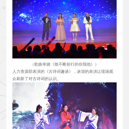
（歌曲串烧《致不断前行的你我他》）
人力资源部表演的《古诗词趣谈》，诙谐的表演让现场观
众刷新了对古诗词的认识。