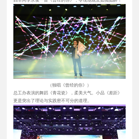
四车间李永俊一首《曾经的你》，令现场观众如痴如醉！
（独唱《曾经的你》）
总工办表演的舞蹈《青花瓷》，柔美大气。小品《差距》
更是突出了理论与实践密不可分的道理。