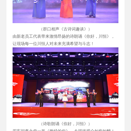
（群口相声《古诗词趣谈》）
由新老员工代表带来激情昂扬的诗朗诵《你好，川恒》，
让现场每一位川恒人对未来充满希望与斗志！
（诗歌朗诵《你好，川恒》）