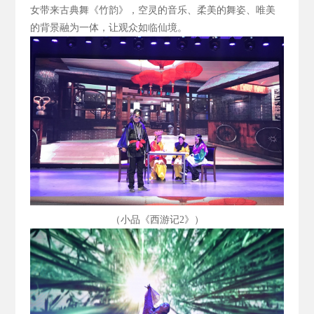
女带来古典舞《竹韵》，空灵的音乐、柔美的舞姿、唯美
的背景融为一体，让观众如临仙境。
（小品《西游记2
》）