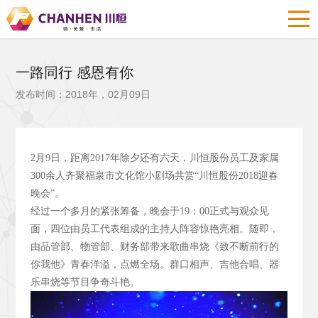
一路同行 感恩有你
发布时间：2018年，02月09日
2
月9
日，距离2017
年除夕还有六天，川恒股份员工及家属
300
余人齐聚福泉市文化馆小剧场共赏“川恒股份2018
迎春
晚会”。
经过一个多月的紧张筹备，晚会于19
：00
正式与观众见
面，四位由员工代表组成的主持人阵容惊艳亮相。随即，
由品管部、物管部、财务部带来歌曲串烧《致不断前行的
你我他》青春洋溢，点燃全场。群口相声、吉他合唱、器
乐串烧等节目争奇斗艳。