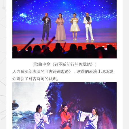
（歌曲串烧《致不断前行的你我他》）
人力资源部表演的《古诗词趣谈》，诙谐的表演让现场观
众刷新了对古诗词的认识。