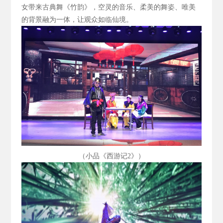
女带来古典舞《竹韵》，空灵的音乐、柔美的舞姿、唯美
的背景融为一体，让观众如临仙境。
（小品《西游记2
》）