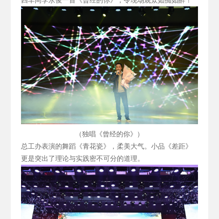
四车间李永俊一首《曾经的你》，令现场观众如痴如醉！
（独唱《曾经的你》）
总工办表演的舞蹈《青花瓷》，柔美大气。小品《差距》
更是突出了理论与实践密不可分的道理。