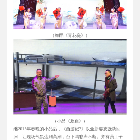
（舞蹈《青花瓷》）
（小品《差距》）
继2015
年春晚的小品后，《西游记2
》以全新姿态强势回
归，让现场气氛达到高潮，台下喝彩声不断。并有员工子