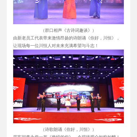
（群口相声《古诗词趣谈》）
由新老员工代表带来激情昂扬的诗朗诵《你好，川恒》，
让现场每一位川恒人对未来充满希望与斗志！
（诗歌朗诵《你好，川恒》）