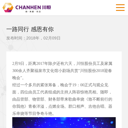
一路同行 感恩有你
发布时间：2018年，02月09日
2
月9
日，距离2017
年除夕还有六天，川恒股份员工及家属
300
余人齐聚福泉市文化馆小剧场共赏“川恒股份2018
迎春
晚会”。
经过一个多月的紧张筹备，晚会于19
：00
正式与观众见
面，四位由员工代表组成的主持人阵容惊艳亮相。随即，
由品管部、物管部、财务部带来歌曲串烧《致不断前行的
你我他》青春洋溢，点燃全场。群口相声、吉他合唱、器
乐串烧等节目争奇斗艳。