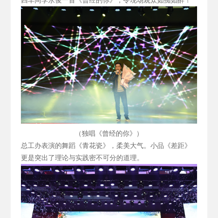
四车间李永俊一首《曾经的你》，令现场观众如痴如醉！
（独唱《曾经的你》）
总工办表演的舞蹈《青花瓷》，柔美大气。小品《差距》
更是突出了理论与实践密不可分的道理。