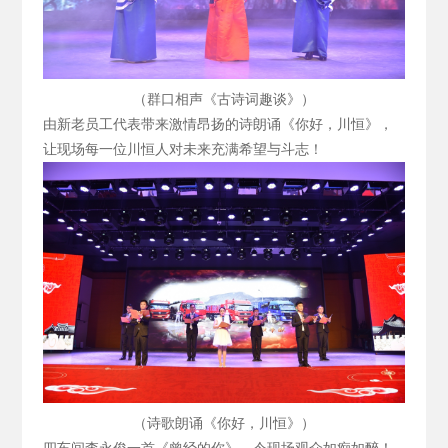
（群口相声《古诗词趣谈》）
由新老员工代表带来激情昂扬的诗朗诵《你好，川恒》，
让现场每一位川恒人对未来充满希望与斗志！
（诗歌朗诵《你好，川恒》）