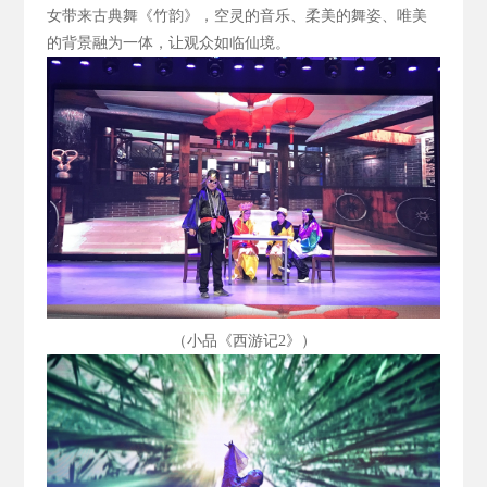
女带来古典舞《竹韵》，空灵的音乐、柔美的舞姿、唯美
的背景融为一体，让观众如临仙境。
（小品《西游记2
》）