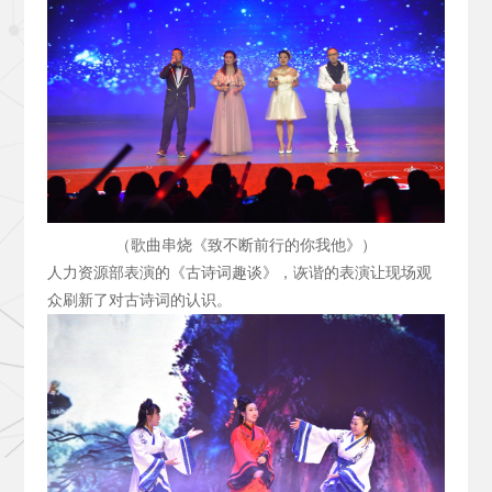
（歌曲串烧《致不断前行的你我他》）
人力资源部表演的《古诗词趣谈》，诙谐的表演让现场观
众刷新了对古诗词的认识。