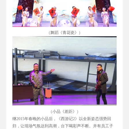
（舞蹈《青花瓷》）
（小品《差距》）
继2015
年春晚的小品后，《西游记2
》以全新姿态强势回
归，让现场气氛达到高潮，台下喝彩声不断。并有员工子