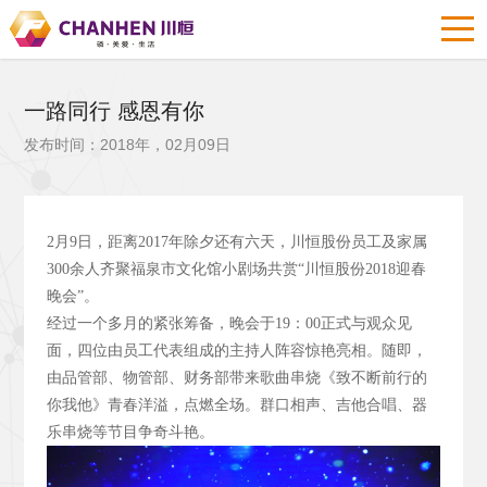
一路同行 感恩有你
发布时间：2018年，02月09日
2
月9
日，距离2017
年除夕还有六天，川恒股份员工及家属
300
余人齐聚福泉市文化馆小剧场共赏“川恒股份2018
迎春
晚会”。
经过一个多月的紧张筹备，晚会于19
：00
正式与观众见
面，四位由员工代表组成的主持人阵容惊艳亮相。随即，
由品管部、物管部、财务部带来歌曲串烧《致不断前行的
你我他》青春洋溢，点燃全场。群口相声、吉他合唱、器
乐串烧等节目争奇斗艳。