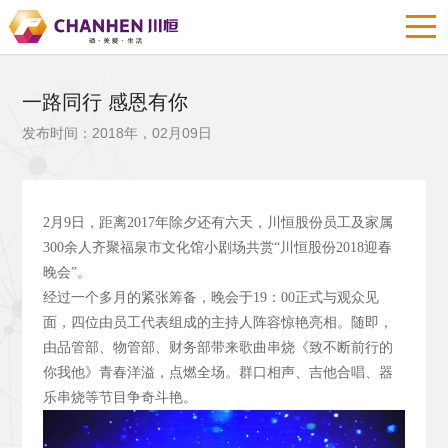
一路同行 感恩有你
发布时间：2018年，02月09日
2
月9
日，距离2017
年除夕还有六天，川恒股份员工及家属
300
余人齐聚福泉市文化馆小剧场共赏“川恒股份2018
迎春
晚会”。
经过一个多月的紧张筹备，晚会于19
：00
正式与观众见
面，四位由员工代表组成的主持人阵容惊艳亮相。随即，
由品管部、物管部、财务部带来歌曲串烧《致不断前行的
你我他》青春洋溢，点燃全场。群口相声、吉他合唱、器
乐串烧等节目争奇斗艳。