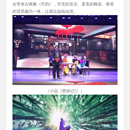
女带来古典舞《竹韵》，空灵的音乐、柔美的舞姿、唯美
的背景融为一体，让观众如临仙境。
（小品《西游记2
》）