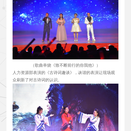
（歌曲串烧《致不断前行的你我他》）
人力资源部表演的《古诗词趣谈》，诙谐的表演让现场观
众刷新了对古诗词的认识。