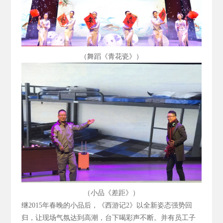
（舞蹈《青花瓷》）
（小品《差距》）
继2015
年春晚的小品后，《西游记2
》以全新姿态强势回
归，让现场气氛达到高潮，台下喝彩声不断。并有员工子