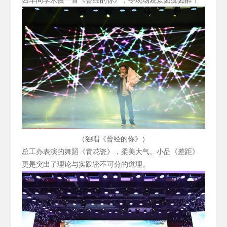
四车间李永俊一首《曾经的你》，令现场观众如痴如醉！
（独唱《曾经的你》）
总工办表演的舞蹈《青花瓷》，柔美大气。小品《差距》
更是突出了理论与实践密不可分的道理。