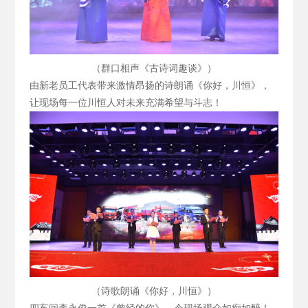
（群口相声《古诗词趣谈》）
由新老员工代表带来激情昂扬的诗朗诵《你好，川恒》，
让现场每一位川恒人对未来充满希望与斗志！
（诗歌朗诵《你好，川恒》）