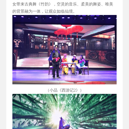
女带来古典舞《竹韵》，空灵的音乐、柔美的舞姿、唯美
的背景融为一体，让观众如临仙境。
（小品《西游记2
》）