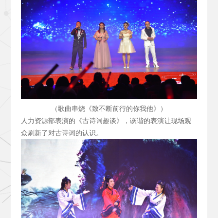
（歌曲串烧《致不断前行的你我他》）
人力资源部表演的《古诗词趣谈》，诙谐的表演让现场观
众刷新了对古诗词的认识。