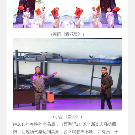
（舞蹈《青花瓷》）
（小品《差距》）
继2015
年春晚的小品后，《西游记2
》以全新姿态强势回
归，让现场气氛达到高潮，台下喝彩声不断。并有员工子