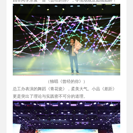
四车间李永俊一首《曾经的你》，令现场观众如痴如醉！
（独唱《曾经的你》）
总工办表演的舞蹈《青花瓷》，柔美大气。小品《差距》
更是突出了理论与实践密不可分的道理。