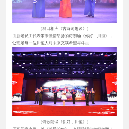
（群口相声《古诗词趣谈》）
由新老员工代表带来激情昂扬的诗朗诵《你好，川恒》，
让现场每一位川恒人对未来充满希望与斗志！
（诗歌朗诵《你好，川恒》）