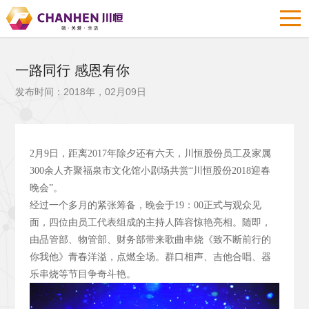
一路同行 感恩有你
发布时间：2018年，02月09日
2
月9
日，距离2017
年除夕还有六天，川恒股份员工及家属
300
余人齐聚福泉市文化馆小剧场共赏“川恒股份2018
迎春
晚会”。
经过一个多月的紧张筹备，晚会于19
：00
正式与观众见
面，四位由员工代表组成的主持人阵容惊艳亮相。随即，
由品管部、物管部、财务部带来歌曲串烧《致不断前行的
你我他》青春洋溢，点燃全场。群口相声、吉他合唱、器
乐串烧等节目争奇斗艳。