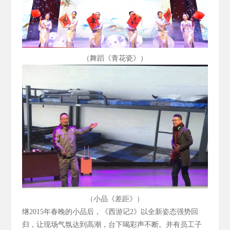
（舞蹈《青花瓷》）
（小品《差距》）
继2015
年春晚的小品后，《西游记2
》以全新姿态强势回
归，让现场气氛达到高潮，台下喝彩声不断。并有员工子