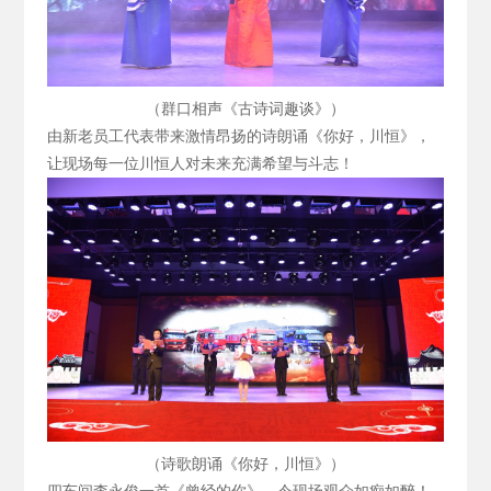
（群口相声《古诗词趣谈》）
由新老员工代表带来激情昂扬的诗朗诵《你好，川恒》，
让现场每一位川恒人对未来充满希望与斗志！
（诗歌朗诵《你好，川恒》）