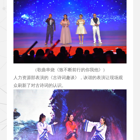
（歌曲串烧《致不断前行的你我他》）
人力资源部表演的《古诗词趣谈》，诙谐的表演让现场观
众刷新了对古诗词的认识。