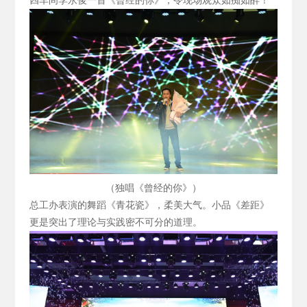
四车间李永俊一首《曾经的你》，令现场观众如痴如醉！
（独唱《曾经的你》）
总工办表演的舞蹈《青花瓷》，柔美大气。小品《差距》
更是突出了理论与实践密不可分的道理。