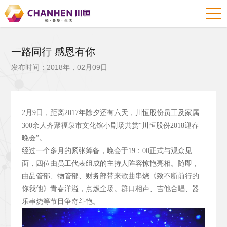
一路同行 感恩有你
发布时间：2018年，02月09日
2
月9
日，距离2017
年除夕还有六天，川恒股份员工及家属
300
余人齐聚福泉市文化馆小剧场共赏“川恒股份2018
迎春
晚会”。
经过一个多月的紧张筹备，晚会于19
：00
正式与观众见
面，四位由员工代表组成的主持人阵容惊艳亮相。随即，
由品管部、物管部、财务部带来歌曲串烧《致不断前行的
你我他》青春洋溢，点燃全场。群口相声、吉他合唱、器
乐串烧等节目争奇斗艳。