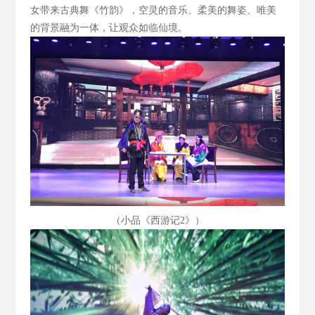
女带来古典舞《竹韵》，空灵的音乐、柔美的舞姿、唯美
的背景融为一体，让观众如临仙境。
（小品《西游记2
》）