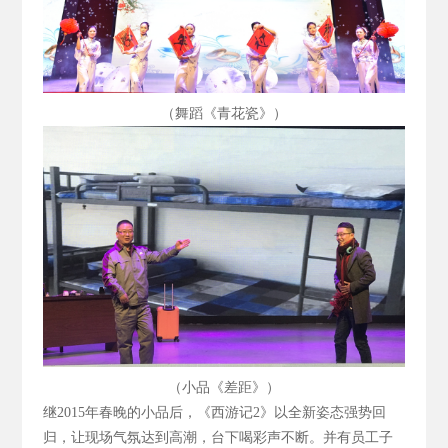
（舞蹈《青花瓷》）
（小品《差距》）
继2015
年春晚的小品后，《西游记2
》以全新姿态强势回
归，让现场气氛达到高潮，台下喝彩声不断。并有员工子