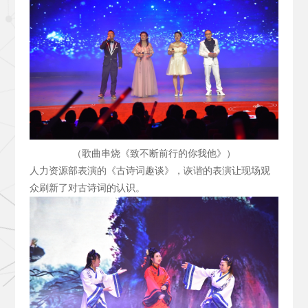
（歌曲串烧《致不断前行的你我他》）
人力资源部表演的《古诗词趣谈》，诙谐的表演让现场观
众刷新了对古诗词的认识。