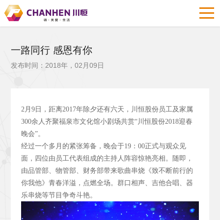
一路同行 感恩有你
发布时间：2018年，02月09日
2
月9
日，距离2017
年除夕还有六天，川恒股份员工及家属
300
余人齐聚福泉市文化馆小剧场共赏“川恒股份2018
迎春
晚会”。
经过一个多月的紧张筹备，晚会于19
：00
正式与观众见
面，四位由员工代表组成的主持人阵容惊艳亮相。随即，
由品管部、物管部、财务部带来歌曲串烧《致不断前行的
你我他》青春洋溢，点燃全场。群口相声、吉他合唱、器
乐串烧等节目争奇斗艳。