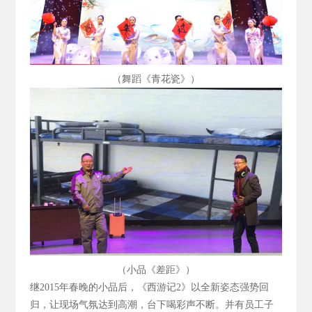
（舞蹈《青花瓷》）
（小品《差距》）
继2015
年春晚的小品后，《西游记2
》以全新姿态强势回
归，让现场气氛达到高潮，台下喝彩声不断。并有员工子