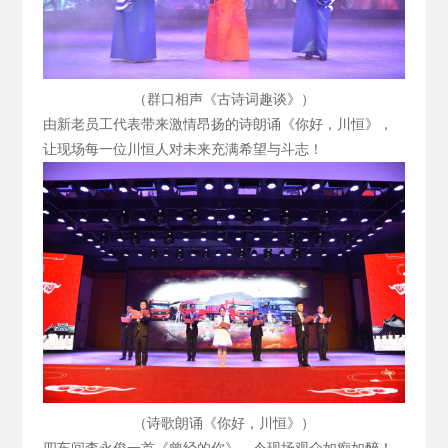
（群口相声《古诗词趣谈》）
由新老员工代表带来激情昂扬的诗朗诵《你好，川恒》，
让现场每一位川恒人对未来充满希望与斗志！
（诗歌朗诵《你好，川恒》）