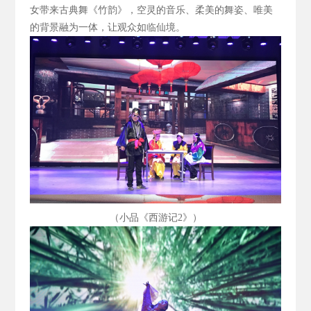
女带来古典舞《竹韵》，空灵的音乐、柔美的舞姿、唯美
的背景融为一体，让观众如临仙境。
（小品《西游记2
》）