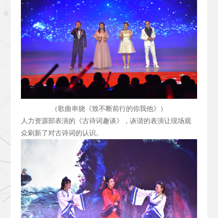
（歌曲串烧《致不断前行的你我他》）
人力资源部表演的《古诗词趣谈》，诙谐的表演让现场观
众刷新了对古诗词的认识。