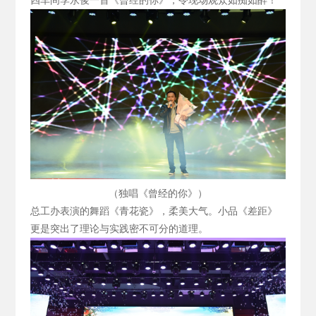
四车间李永俊一首《曾经的你》，令现场观众如痴如醉！
（独唱《曾经的你》）
总工办表演的舞蹈《青花瓷》，柔美大气。小品《差距》
更是突出了理论与实践密不可分的道理。