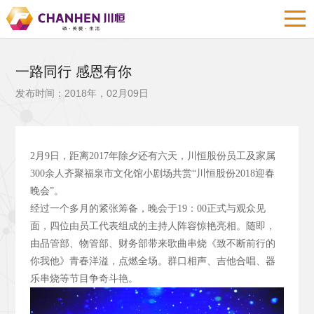
一路同行 感恩有你
发布时间：2018年，02月09日
2
月9
日，距离2017
年除夕还有六天，川恒股份员工及家属
300
余人齐聚福泉市文化馆小剧场共赏“川恒股份2018
迎春
晚会”。
经过一个多月的紧张筹备，晚会于19
：00
正式与观众见
面，四位由员工代表组成的主持人阵容惊艳亮相。随即，
由品管部、物管部、财务部带来歌曲串烧《致不断前行的
你我他》青春洋溢，点燃全场。群口相声、吉他合唱、器
乐串烧等节目争奇斗艳。