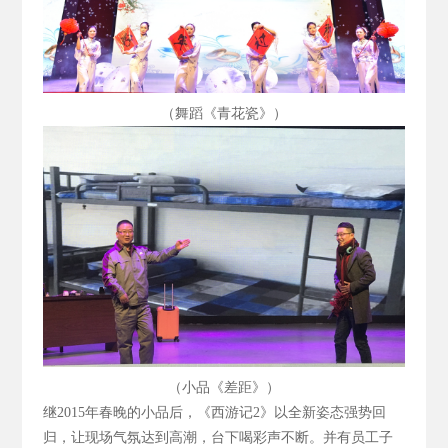
（舞蹈《青花瓷》）
（小品《差距》）
继2015
年春晚的小品后，《西游记2
》以全新姿态强势回
归，让现场气氛达到高潮，台下喝彩声不断。并有员工子