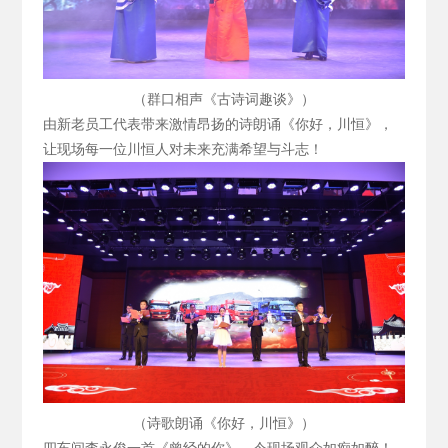
（群口相声《古诗词趣谈》）
由新老员工代表带来激情昂扬的诗朗诵《你好，川恒》，
让现场每一位川恒人对未来充满希望与斗志！
（诗歌朗诵《你好，川恒》）