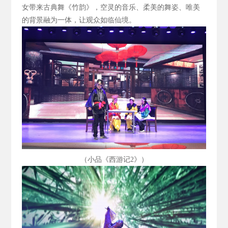
女带来古典舞《竹韵》，空灵的音乐、柔美的舞姿、唯美
的背景融为一体，让观众如临仙境。
（小品《西游记2
》）