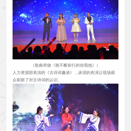
（歌曲串烧《致不断前行的你我他》）
人力资源部表演的《古诗词趣谈》，诙谐的表演让现场观
众刷新了对古诗词的认识。