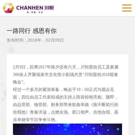
一路同行 感恩有你
发布时间：2018年，02月09日
2
月9
日，距离2017
年除夕还有六天，川恒股份员工及家属
300
余人齐聚福泉市文化馆小剧场共赏“川恒股份2018
迎春
晚会”。
经过一个多月的紧张筹备，晚会于19
：00
正式与观众见
面，四位由员工代表组成的主持人阵容惊艳亮相。随即，
由品管部、物管部、财务部带来歌曲串烧《致不断前行的
你我他》青春洋溢，点燃全场。群口相声、吉他合唱、器
乐串烧等节目争奇斗艳。