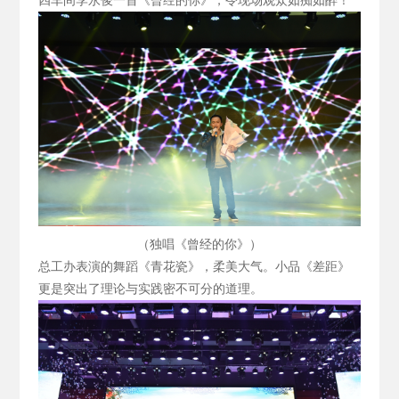
四车间李永俊一首《曾经的你》，令现场观众如痴如醉！
（独唱《曾经的你》）
总工办表演的舞蹈《青花瓷》，柔美大气。小品《差距》
更是突出了理论与实践密不可分的道理。