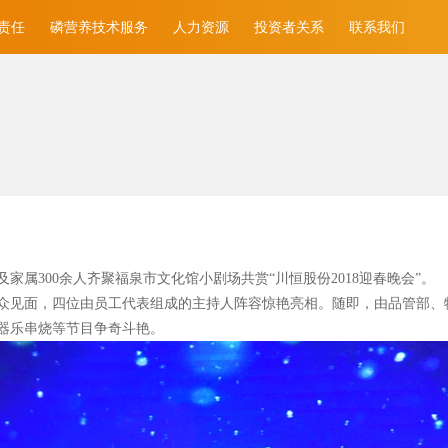
责任
磷营养技术服务
人力资源
投资者关系
联系我们
家属300
余人齐聚福泉市文化馆小剧场共赏“川恒股份2018
迎春晚会”。
众见面，四位由员工代表组成的主持人阵容惊艳亮相。随即，由品管部、
器乐串烧等节目争奇斗艳。