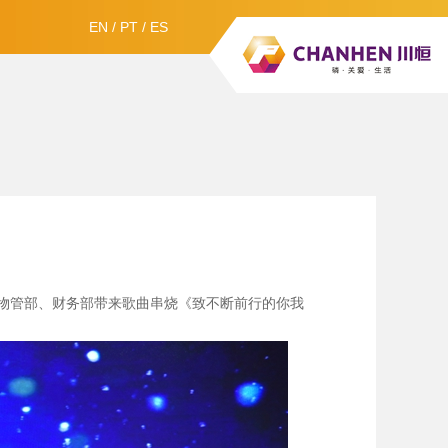
EN
/
PT
/
ES
物管部、财务部带来歌曲串烧《致不断前行的你我