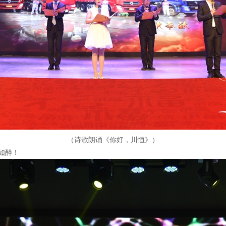
（诗歌朗诵《你好，川恒》）
如醉！