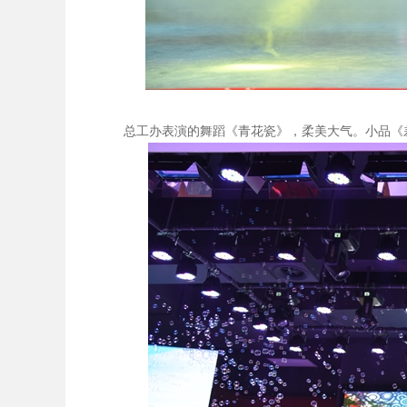
总工办表演的舞蹈《青花瓷》，柔美大气。小品《