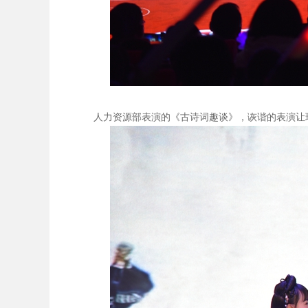
人力资源部表演的《古诗词趣谈》，诙谐的表演让