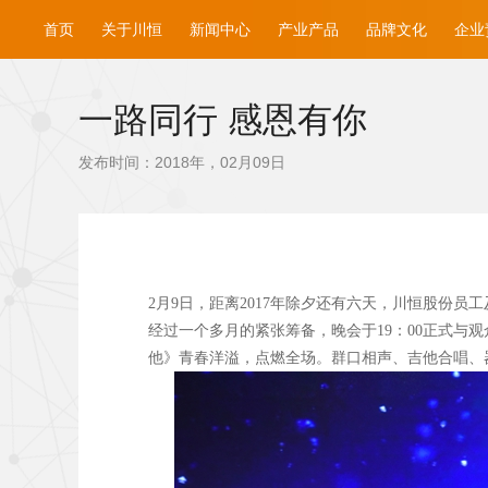
首页
关于川恒
新闻中心
产业产品
品牌文化
企业
一路同行 感恩有你
发布时间：2018年，02月09日
2
月9
日，距离2017
年除夕还有六天，川恒股份员工及
经过一个多月的紧张筹备，晚会于19
：00
正式与观
他》青春洋溢，点燃全场。群口相声、吉他合唱、