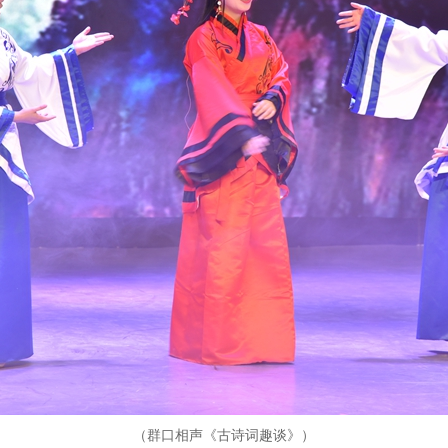
（群口相声《古诗词趣谈》）