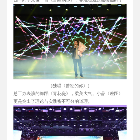
四车间李永俊一首《曾经的你》，令现场观众如痴如醉！
（独唱《曾经的你》）
总工办表演的舞蹈《青花瓷》，柔美大气。小品《差距》
更是突出了理论与实践密不可分的道理。