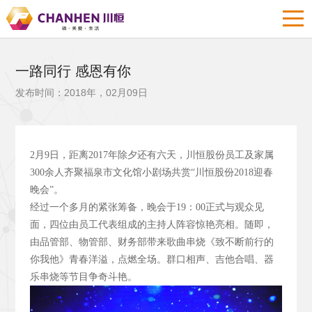
一路同行 感恩有你
发布时间：2018年，02月09日
2
月9
日，距离2017
年除夕还有六天，川恒股份员工及家属
300
余人齐聚福泉市文化馆小剧场共赏“川恒股份2018
迎春
晚会”。
经过一个多月的紧张筹备，晚会于19
：00
正式与观众见
面，四位由员工代表组成的主持人阵容惊艳亮相。随即，
由品管部、物管部、财务部带来歌曲串烧《致不断前行的
你我他》青春洋溢，点燃全场。群口相声、吉他合唱、器
乐串烧等节目争奇斗艳。