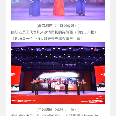
（群口相声《古诗词趣谈》）
由新老员工代表带来激情昂扬的诗朗诵《你好，川恒》，
让现场每一位川恒人对未来充满希望与斗志！
（诗歌朗诵《你好，川恒》）