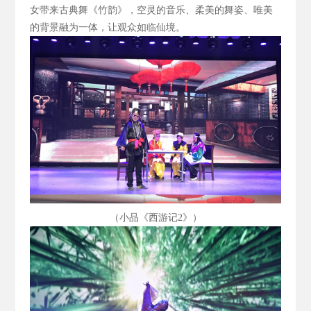
女带来古典舞《竹韵》，空灵的音乐、柔美的舞姿、唯美
的背景融为一体，让观众如临仙境。
（小品《西游记2
》）