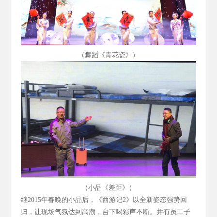
（舞蹈《青花瓷》）
（小品《差距》）
继2015
年春晚的小品后，《西游记2
》以全新姿态强势回
归，让现场气氛达到高潮，台下喝彩声不断。并有员工子