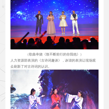
（歌曲串烧《致不断前行的你我他》）
人力资源部表演的《古诗词趣谈》，诙谐的表演让现场观
众刷新了对古诗词的认识。