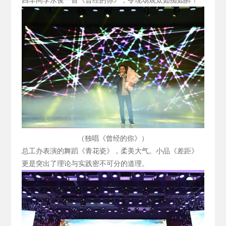
四车间李永俊一首《曾经的你》，令现场观众如痴如醉！
（独唱《曾经的你》）
总工办表演的舞蹈《青花瓷》，柔美大气。小品《差距》
更是突出了理论与实践密不可分的道理。