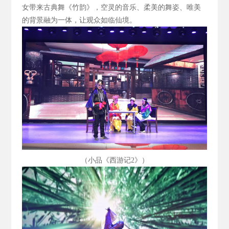
女带来古典舞《竹韵》，空灵的音乐、柔美的舞姿、唯美
的背景融为一体，让观众如临仙境。
（小品《西游记2
》）