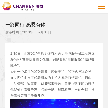
一路同行 感恩有你
发布时间：2018年，02月09日
2
月9
日，距离2017
年除夕还有六天，川恒股份员工及家属
300
余人齐聚福泉市文化馆小剧场共赏“川恒股份2018
迎春
晚会”。
经过一个多月的紧张筹备，晚会于19
：00
正式与观众见
面，四位由员工代表组成的主持人阵容惊艳亮相。随即，
由品管部、物管部、财务部带来歌曲串烧《致不断前行的
你我他》青春洋溢，点燃全场。群口相声、吉他合唱、器
乐串烧等节目争奇斗艳。