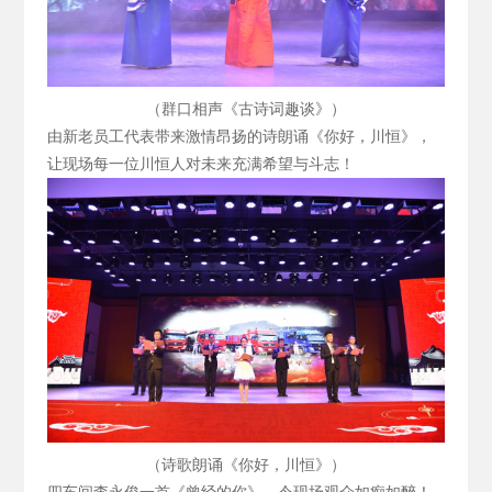
（群口相声《古诗词趣谈》）
由新老员工代表带来激情昂扬的诗朗诵《你好，川恒》，
让现场每一位川恒人对未来充满希望与斗志！
（诗歌朗诵《你好，川恒》）