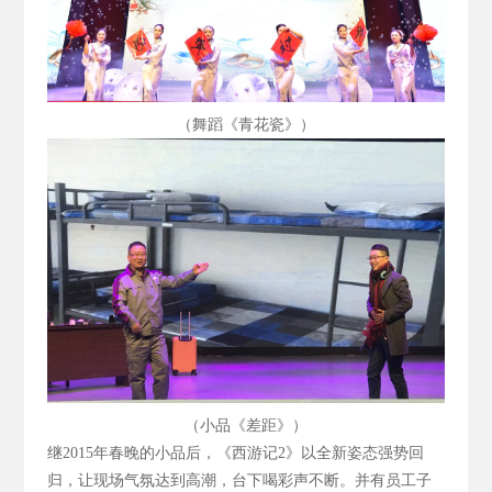
（舞蹈《青花瓷》）
（小品《差距》）
继2015
年春晚的小品后，《西游记2
》以全新姿态强势回
归，让现场气氛达到高潮，台下喝彩声不断。并有员工子