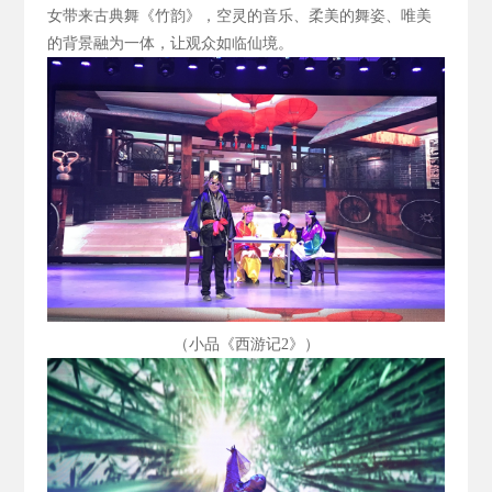
女带来古典舞《竹韵》，空灵的音乐、柔美的舞姿、唯美
的背景融为一体，让观众如临仙境。
（小品《西游记2
》）