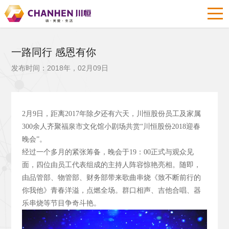
一路同行 感恩有你
发布时间：2018年，02月09日
2
月9
日，距离2017
年除夕还有六天，川恒股份员工及家属
300
余人齐聚福泉市文化馆小剧场共赏“川恒股份2018
迎春
晚会”。
经过一个多月的紧张筹备，晚会于19
：00
正式与观众见
面，四位由员工代表组成的主持人阵容惊艳亮相。随即，
由品管部、物管部、财务部带来歌曲串烧《致不断前行的
你我他》青春洋溢，点燃全场。群口相声、吉他合唱、器
乐串烧等节目争奇斗艳。