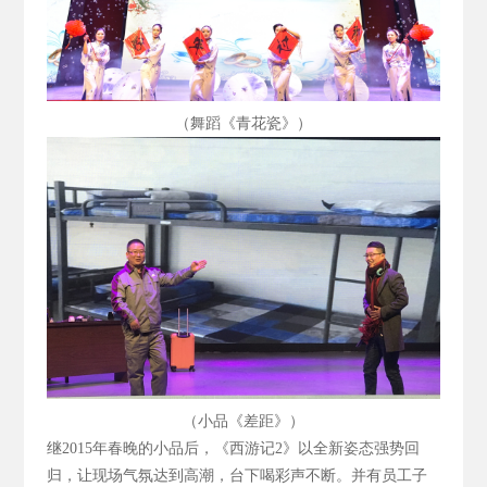
（舞蹈《青花瓷》）
（小品《差距》）
继2015
年春晚的小品后，《西游记2
》以全新姿态强势回
归，让现场气氛达到高潮，台下喝彩声不断。并有员工子