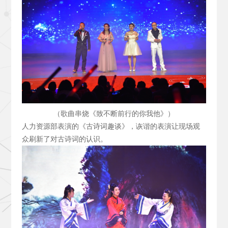
（歌曲串烧《致不断前行的你我他》）
人力资源部表演的《古诗词趣谈》，诙谐的表演让现场观
众刷新了对古诗词的认识。