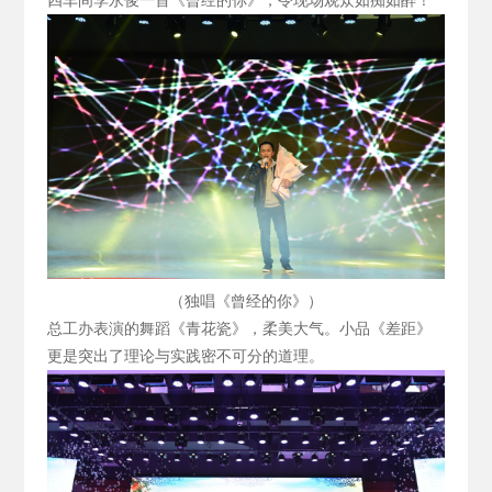
四车间李永俊一首《曾经的你》，令现场观众如痴如醉！
（独唱《曾经的你》）
总工办表演的舞蹈《青花瓷》，柔美大气。小品《差距》
更是突出了理论与实践密不可分的道理。