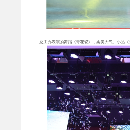
总工办表演的舞蹈《青花瓷》，柔美大气。小品《