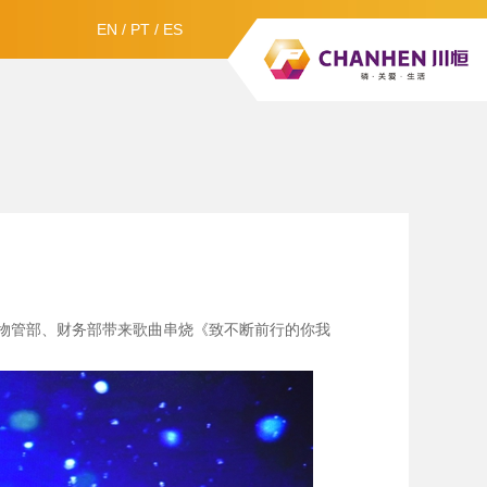
EN
/
PT
/
ES
物管部、财务部带来歌曲串烧《致不断前行的你我