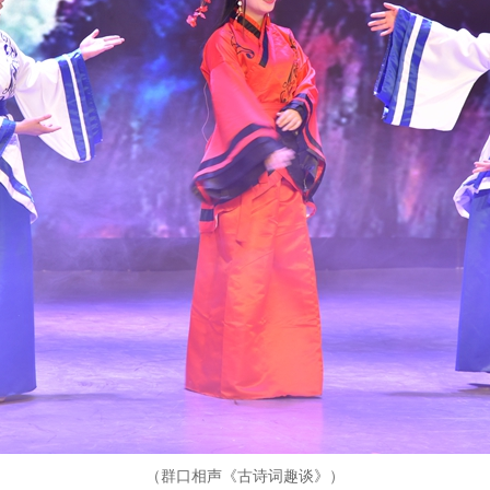
（群口相声《古诗词趣谈》）