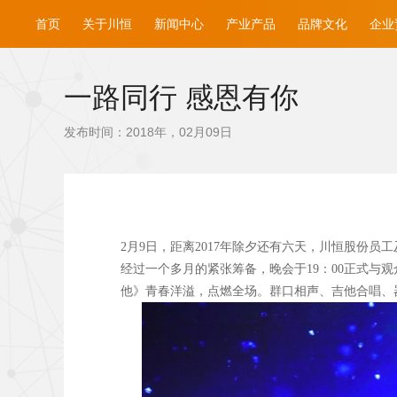
首页
关于川恒
新闻中心
产业产品
品牌文化
企业
一路同行 感恩有你
发布时间：2018年，02月09日
2
月9
日，距离2017
年除夕还有六天，川恒股份员工及
经过一个多月的紧张筹备，晚会于19
：00
正式与观
他》青春洋溢，点燃全场。群口相声、吉他合唱、