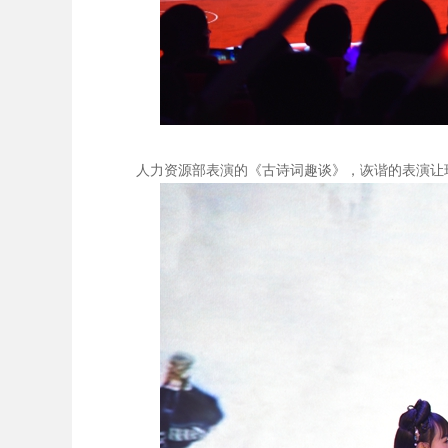
人力资源部表演的《古诗词趣谈》，诙谐的表演让