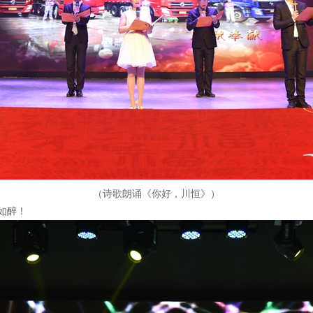
（诗歌朗诵《你好，川恒》）
如醉！