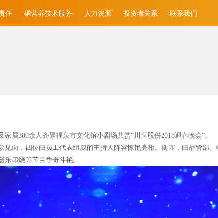
责任
磷营养技术服务
人力资源
投资者关系
联系我们
家属300
余人齐聚福泉市文化馆小剧场共赏“川恒股份2018
迎春晚会”。
众见面，四位由员工代表组成的主持人阵容惊艳亮相。随即，由品管部、
器乐串烧等节目争奇斗艳。