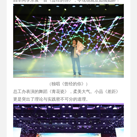
四车间李永俊一首《曾经的你》，令现场观众如痴如醉！
（独唱《曾经的你》）
总工办表演的舞蹈《青花瓷》，柔美大气。小品《差距》
更是突出了理论与实践密不可分的道理。