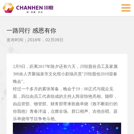
一路同行 感恩有你
发布时间：2018年，02月09日
2
月9
日，距离2017
年除夕还有六天，川恒股份员工及家属
300
余人齐聚福泉市文化馆小剧场共赏“川恒股份2018
迎春
晚会”。
经过一个多月的紧张筹备，晚会于19
：00
正式与观众见
面，四位由员工代表组成的主持人阵容惊艳亮相。随即，
由品管部、物管部、财务部带来歌曲串烧《致不断前行的
你我他》青春洋溢，点燃全场。群口相声、吉他合唱、器
乐串烧等节目争奇斗艳。