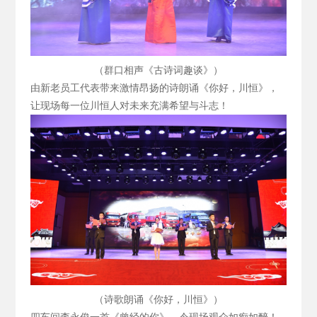
（群口相声《古诗词趣谈》）
由新老员工代表带来激情昂扬的诗朗诵《你好，川恒》，
让现场每一位川恒人对未来充满希望与斗志！
（诗歌朗诵《你好，川恒》）