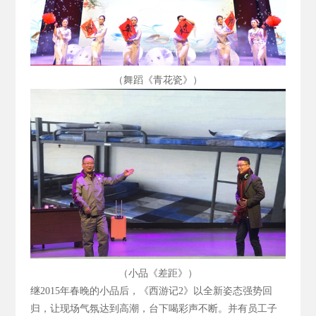
（舞蹈《青花瓷》）
（小品《差距》）
继2015
年春晚的小品后，《西游记2
》以全新姿态强势回
归，让现场气氛达到高潮，台下喝彩声不断。并有员工子