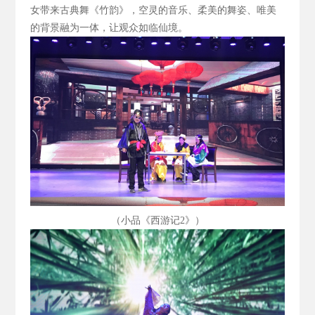
女带来古典舞《竹韵》，空灵的音乐、柔美的舞姿、唯美
的背景融为一体，让观众如临仙境。
（小品《西游记2
》）