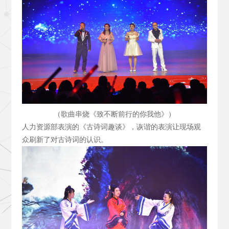
（歌曲串烧《致不断前行的你我他》）
人力资源部表演的《古诗词趣谈》，诙谐的表演让现场观
众刷新了对古诗词的认识。