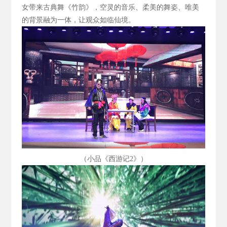
女带来古典舞《竹韵》，空灵的音乐、柔美的舞姿、唯美
的背景融为一体，让观众如临仙境。
（小品《西游记2
》）