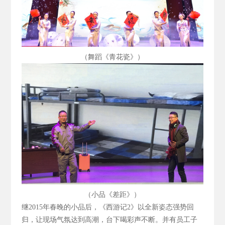
（舞蹈《青花瓷》）
（小品《差距》）
继2015
年春晚的小品后，《西游记2
》以全新姿态强势回
归，让现场气氛达到高潮，台下喝彩声不断。并有员工子