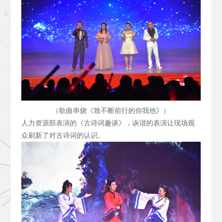
（歌曲串烧《致不断前行的你我他》）
人力资源部表演的《古诗词趣谈》，诙谐的表演让现场观
众刷新了对古诗词的认识。