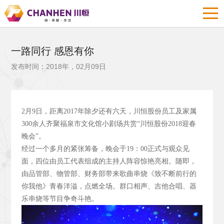
一路同行 感恩有你
发布时间：2018年，02月09日
2
月9
日，距离2017
年除夕还有六天，川恒股份员工及家属
300
余人齐聚福泉市文化馆小剧场共赏“川恒股份2018
迎春
晚会”。
经过一个多月的紧张筹备，晚会于19
：00
正式与观众见
面，四位由员工代表组成的主持人阵容惊艳亮相。随即，
由品管部、物管部、财务部带来歌曲串烧《致不断前行的
你我他》青春洋溢，点燃全场。群口相声、吉他合唱、器
乐串烧等节目争奇斗艳。