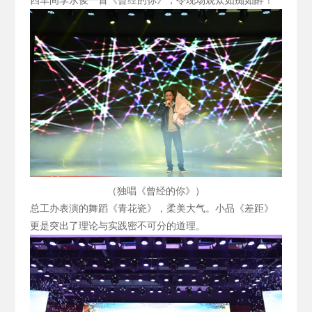
四车间李永俊一首《曾经的你》，令现场观众如痴如醉！
（独唱《曾经的你》）
总工办表演的舞蹈《青花瓷》，柔美大气。小品《差距》
更是突出了理论与实践密不可分的道理。