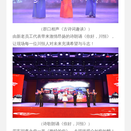
（群口相声《古诗词趣谈》）
由新老员工代表带来激情昂扬的诗朗诵《你好，川恒》，
让现场每一位川恒人对未来充满希望与斗志！
（诗歌朗诵《你好，川恒》）