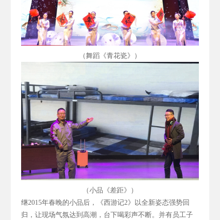
（舞蹈《青花瓷》）
（小品《差距》）
继2015
年春晚的小品后，《西游记2
》以全新姿态强势回
归，让现场气氛达到高潮，台下喝彩声不断。并有员工子