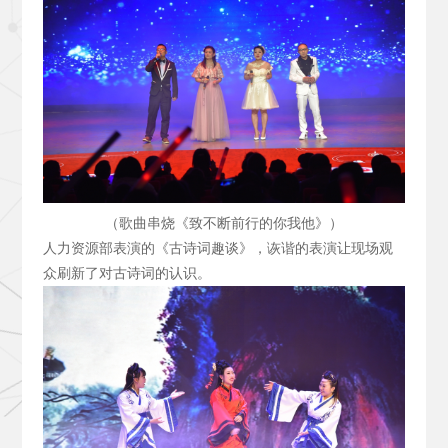
（歌曲串烧《致不断前行的你我他》）
人力资源部表演的《古诗词趣谈》，诙谐的表演让现场观
众刷新了对古诗词的认识。