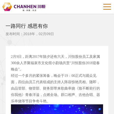
一路同行 感恩有你
发布时间：2018年，02月09日
2
月9
日，距离2017
年除夕还有六天，川恒股份员工及家属
300
余人齐聚福泉市文化馆小剧场共赏“川恒股份2018
迎春
晚会”。
经过一个多月的紧张筹备，晚会于19
：00
正式与观众见
面，四位由员工代表组成的主持人阵容惊艳亮相。随即，
由品管部、物管部、财务部带来歌曲串烧《致不断前行的
你我他》青春洋溢，点燃全场。群口相声、吉他合唱、器
乐串烧等节目争奇斗艳。