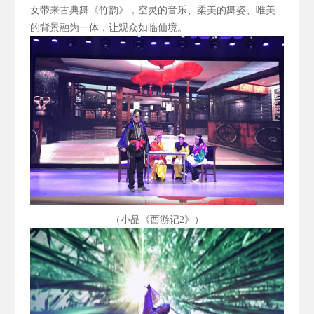
女带来古典舞《竹韵》，空灵的音乐、柔美的舞姿、唯美
的背景融为一体，让观众如临仙境。
（小品《西游记2
》）