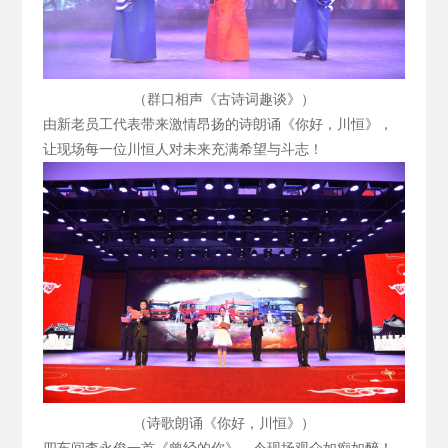
（群口相声《古诗词趣谈》）
由新老员工代表带来激情昂扬的诗朗诵《你好，川恒》，
让现场每一位川恒人对未来充满希望与斗志！
（诗歌朗诵《你好，川恒》）