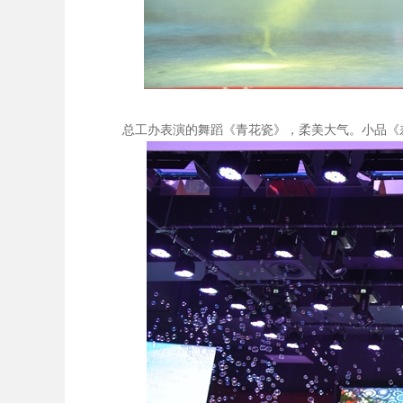
总工办表演的舞蹈《青花瓷》，柔美大气。小品《