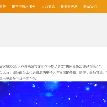
责任
磷营养技术服务
人力资源
投资者关系
联系我们
家属300
余人齐聚福泉市文化馆小剧场共赏“川恒股份2018
迎春晚会”。
众见面，四位由员工代表组成的主持人阵容惊艳亮相。随即，由品管部、
器乐串烧等节目争奇斗艳。