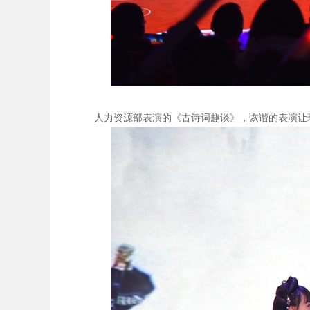
人力资源部表演的《古诗词趣谈》，诙谐的表演让