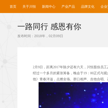
首页
关于川恒
新闻中心
产业产品
品牌文化
企业
一路同行 感恩有你
发布时间：2018年，02月09日
2
月9
日，距离2017
年除夕还有六天，川恒股份员工及
经过一个多月的紧张筹备，晚会于19
：00
正式与观
他》青春洋溢，点燃全场。群口相声、吉他合唱、