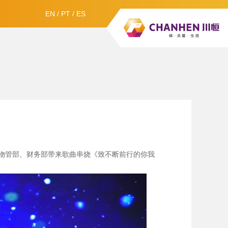
EN
/
PT
/
ES
物管部、财务部带来歌曲串烧《致不断前行的你我