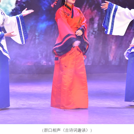
（群口相声《古诗词趣谈》）