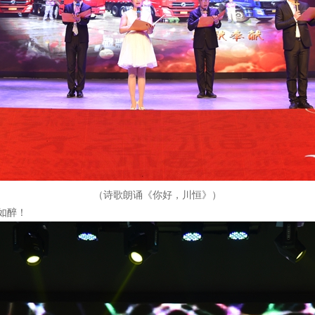
（诗歌朗诵《你好，川恒》）
如醉！