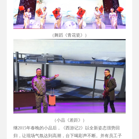
（舞蹈《青花瓷》）
（小品《差距》）
继2015
年春晚的小品后，《西游记2
》以全新姿态强势回
归，让现场气氛达到高潮，台下喝彩声不断。并有员工子