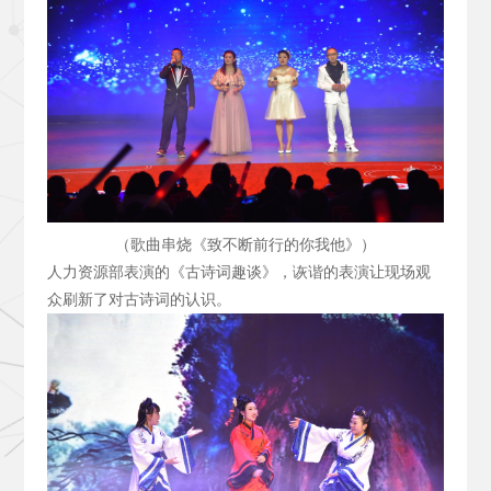
（歌曲串烧《致不断前行的你我他》）
人力资源部表演的《古诗词趣谈》，诙谐的表演让现场观
众刷新了对古诗词的认识。