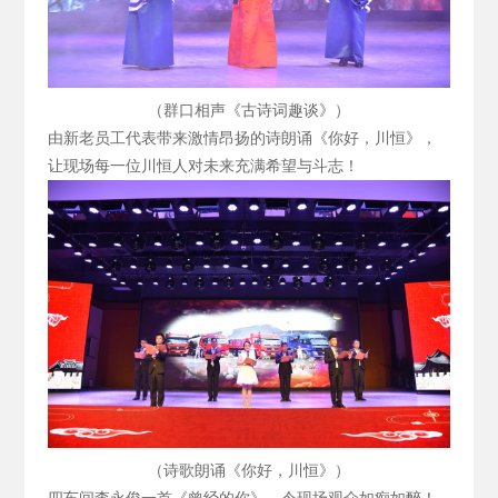
（群口相声《古诗词趣谈》）
由新老员工代表带来激情昂扬的诗朗诵《你好，川恒》，
让现场每一位川恒人对未来充满希望与斗志！
（诗歌朗诵《你好，川恒》）