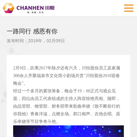
一路同行 感恩有你
发布时间：2018年，02月09日
2
月9
日，距离2017
年除夕还有六天，川恒股份员工及家属
300
余人齐聚福泉市文化馆小剧场共赏“川恒股份2018
迎春
晚会”。
经过一个多月的紧张筹备，晚会于19
：00
正式与观众见
面，四位由员工代表组成的主持人阵容惊艳亮相。随即，
由品管部、物管部、财务部带来歌曲串烧《致不断前行的
你我他》青春洋溢，点燃全场。群口相声、吉他合唱、器
乐串烧等节目争奇斗艳。