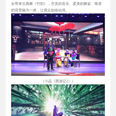
女带来古典舞《竹韵》，空灵的音乐、柔美的舞姿、唯美
的背景融为一体，让观众如临仙境。
（小品《西游记2
》）