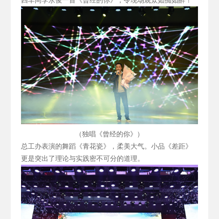
四车间李永俊一首《曾经的你》，令现场观众如痴如醉！
（独唱《曾经的你》）
总工办表演的舞蹈《青花瓷》，柔美大气。小品《差距》
更是突出了理论与实践密不可分的道理。