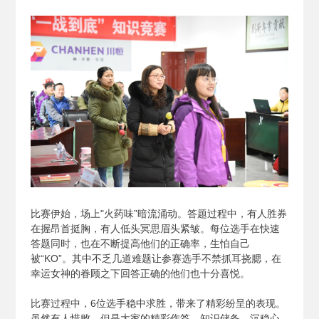
比赛伊始，场上"火药味”暗流涌动。答题过程中，有人胜券
在握昂首挺胸，有人低头冥思眉头紧皱。每位选手在快速
答题同时，也在不断提高他们的正确率，生怕自己
被“KO”。其中不乏几道难题让参赛选手不禁抓耳挠腮，在
幸运女神的眷顾之下回答正确的他们也十分喜悦。
比赛过程中，6位选手稳中求胜，带来了精彩纷呈的表现。
虽然有人惜败，但是大家的精彩作答、知识储备、沉稳心