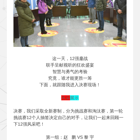
这一天，12强鏖战
联手呈献视听的狂欢盛宴
智慧与勇气的考验
究竟，谁才能更胜一筹
下面，就跟随我进入决赛现场！
风采
展示
决赛，我们采取全新赛制，分为挑战赛和淘汰赛，第一轮
挑战赛12个人抽签决定自己的对手，让我们一起来回顾一
下12强风采吧！
第一组：赵 鹏 VS 黎 宇