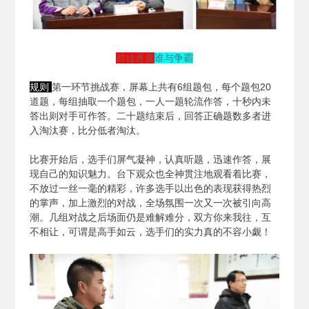
群雄逐鹿
谁与争霸
规则
第一环节挑战赛，屏幕上共有6组题包，每个题包20
道题，每组抽取一个题包，一人一题轮流作答，十秒内未
答出则对手可作答。二十题结束后，回答正确题数多者进
入淘汰赛，比分低者淘汰。
比赛开始后，选手们屏气凝神，认真听题，迅速作答，展
现自己的知识魅力。台下观众也全神贯注地观看着比赛，
不放过一丝一毫的精彩，许多选手以出色的表现获得热烈
的掌声，加上激烈的对战，全场氛围一次又一次被引向高
潮。几组对战之后场面仍是难解难分，双方你来我往，互
不相让，可谓是高手如云，选手们的实力真的不容小觑！