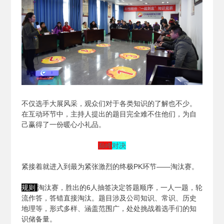
不仅选手大展风采，观众们对于各类知识的了解也不少。
在互动环节中，主持人提出的题目完全难不住他们，为自
己赢得了一份暖心小礼品。
巅峰
对决
紧接着就进入到最为紧张激烈的终极PK环节——淘汰赛。
规则
淘汰赛，胜出的6人抽签决定答题顺序，一人一题，轮
流作答，答错直接淘汰。题目涉及公司知识、常识、历史
地理等，形式多样、涵盖范围广，处处挑战着选手们的知
识储备量。