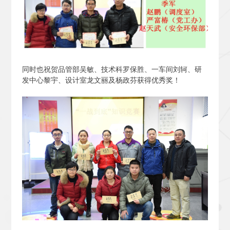
同时也祝贺品管部吴敏、技术科罗保胜、一车间刘轲、研
发中心黎宇、设计室龙文丽及杨政芬获得优秀奖！