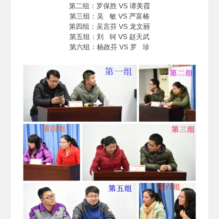
第二组：罗保胜 VS 谭美霞
第三组：吴 敏 VS 严富椿
第四组：吴言芬 VS 龙文丽
第五组：刘 轲 VS 赵天武
第六组：杨政芬 VS 罗 珍