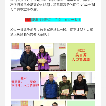
态依旧博得全场观众的喝彩，获得最高分的两位女“战士”进
入了冠亚军争夺赛。
看谁
能坚持到最后，胜负，在此一举！
经过一番龙争虎斗，冠亚军也终见分晓！接下让我为大家
送上热腾腾的获奖名单吧！