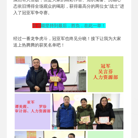
态依旧博得全场观众的喝彩，获得最高分的两位女“战士”进
入了冠亚军争夺赛。
看谁
能坚持到最后，胜负，在此一举！
经过一番龙争虎斗，冠亚军也终见分晓！接下让我为大家
送上热腾腾的获奖名单吧！