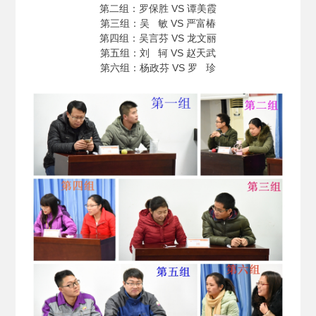
第二组：罗保胜 VS 谭美霞
第三组：吴 敏 VS 严富椿
第四组：吴言芬 VS 龙文丽
第五组：刘 轲 VS 赵天武
第六组：杨政芬 VS 罗 珍