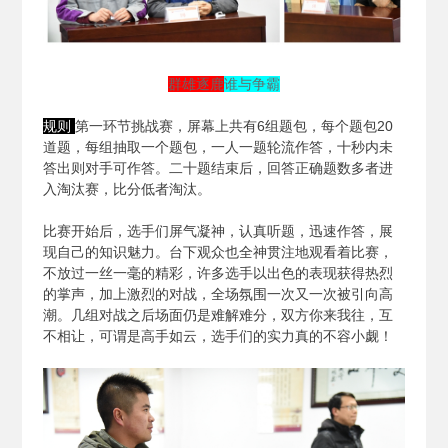
群雄逐鹿
谁与争霸
规则
第一环节挑战赛，屏幕上共有6组题包，每个题包20
道题，每组抽取一个题包，一人一题轮流作答，十秒内未
答出则对手可作答。二十题结束后，回答正确题数多者进
入淘汰赛，比分低者淘汰。
比赛开始后，选手们屏气凝神，认真听题，迅速作答，展
现自己的知识魅力。台下观众也全神贯注地观看着比赛，
不放过一丝一毫的精彩，许多选手以出色的表现获得热烈
的掌声，加上激烈的对战，全场氛围一次又一次被引向高
潮。几组对战之后场面仍是难解难分，双方你来我往，互
不相让，可谓是高手如云，选手们的实力真的不容小觑！