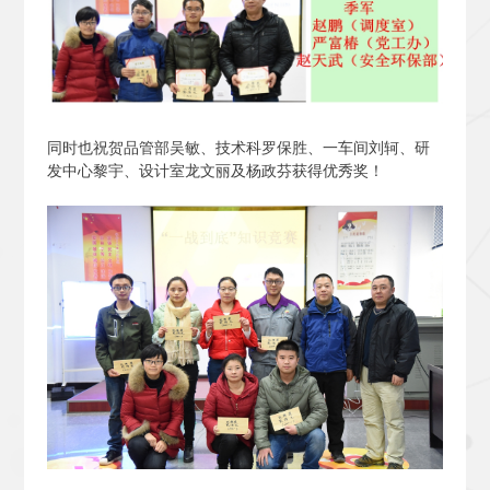
同时也祝贺品管部吴敏、技术科罗保胜、一车间刘轲、研
发中心黎宇、设计室龙文丽及杨政芬获得优秀奖！