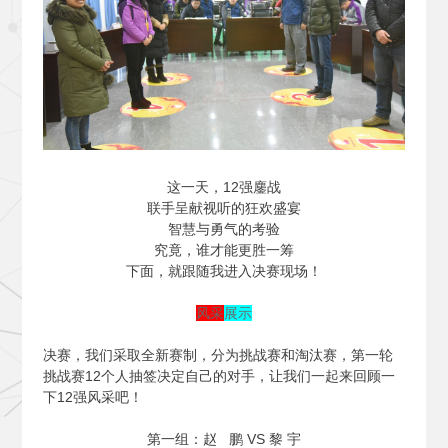
这一天，12强鏖战
联手呈献视听的狂欢盛宴
智慧与勇气的考验
究竟，谁才能更胜一筹
下面，就跟随我进入决赛现场！
风采
展示
决赛，我们采取全新赛制，分为挑战赛和淘汰赛，第一轮
挑战赛12个人抽签决定自己的对手，让我们一起来回顾一
下12强风采吧！
第一组：赵 鹏 VS 黎 宇