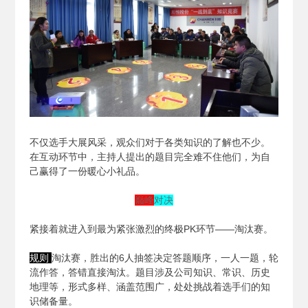
不仅选手大展风采，观众们对于各类知识的了解也不少。
在互动环节中，主持人提出的题目完全难不住他们，为自
己赢得了一份暖心小礼品。
巅峰
对决
紧接着就进入到最为紧张激烈的终极PK环节——淘汰赛。
规则
淘汰赛，胜出的6人抽签决定答题顺序，一人一题，轮
流作答，答错直接淘汰。题目涉及公司知识、常识、历史
地理等，形式多样、涵盖范围广，处处挑战着选手们的知
识储备量。