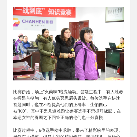
比赛伊始，场上"火药味”暗流涌动。答题过程中，有人胜券
在握昂首挺胸，有人低头冥思眉头紧皱。每位选手在快速
答题同时，也在不断提高他们的正确率，生怕自己
被“KO”。其中不乏几道难题让参赛选手不禁抓耳挠腮，在
幸运女神的眷顾之下回答正确的他们也十分喜悦。
比赛过程中，6位选手稳中求胜，带来了精彩纷呈的表现。
虽然有人惜败，但是大家的精彩作答、知识储备、沉稳心