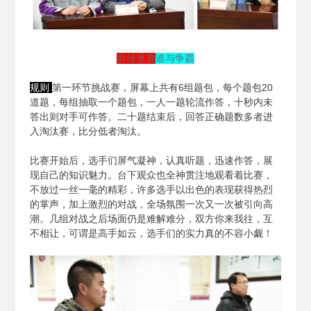
群雄逐鹿
谁与争霸
规则
第一环节挑战赛，屏幕上共有6组题包，每个题包20
道题，每组抽取一个题包，一人一题轮流作答，十秒内未
答出则对手可作答。二十题结束后，回答正确题数多者进
入淘汰赛，比分低者淘汰。
比赛开始后，选手们屏气凝神，认真听题，迅速作答，展
现自己的知识魅力。台下观众也全神贯注地观看着比赛，
不放过一丝一毫的精彩，许多选手以出色的表现获得热烈
的掌声，加上激烈的对战，全场氛围一次又一次被引向高
潮。几组对战之后场面仍是难解难分，双方你来我往，互
不相让，可谓是高手如云，选手们的实力真的不容小觑！