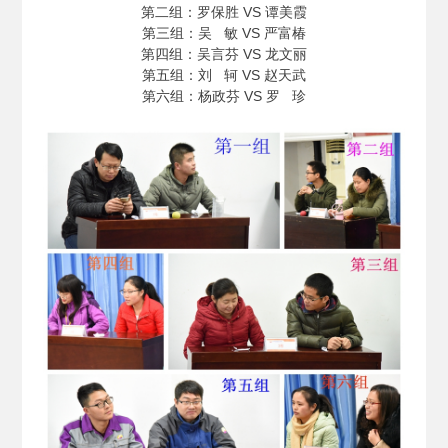
第二组：罗保胜 VS 谭美霞
第三组：吴 敏 VS 严富椿
第四组：吴言芬 VS 龙文丽
第五组：刘 轲 VS 赵天武
第六组：杨政芬 VS 罗 珍