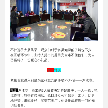
不仅选手大展风采，观众们对于各类知识的了解也不少。
在互动环节中，主持人提出的题目完全难不住他们，为自
己赢得了一份暖心小礼品。
巅峰
对决
紧接着就进入到最为紧张激烈的终极PK环节——淘汰赛。
规则
淘汰赛，胜出的6人抽签决定答题顺序，一人一题，轮
流作答，答错直接淘汰。题目涉及公司知识、常识、历史
地理等，形式多样、涵盖范围广，处处挑战着选手们的知
识储备量。