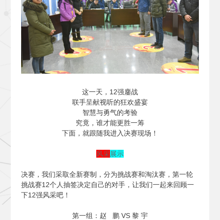
这一天，12强鏖战
联手呈献视听的狂欢盛宴
智慧与勇气的考验
究竟，谁才能更胜一筹
下面，就跟随我进入决赛现场！
风采
展示
决赛，我们采取全新赛制，分为挑战赛和淘汰赛，第一轮
挑战赛12个人抽签决定自己的对手，让我们一起来回顾一
下12强风采吧！
第一组：赵 鹏 VS 黎 宇