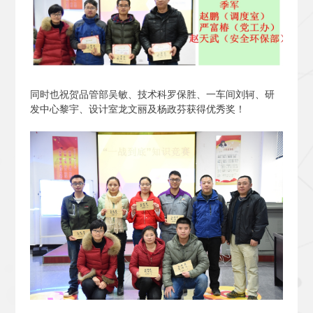
同时也祝贺品管部吴敏、技术科罗保胜、一车间刘轲、研
发中心黎宇、设计室龙文丽及杨政芬获得优秀奖！