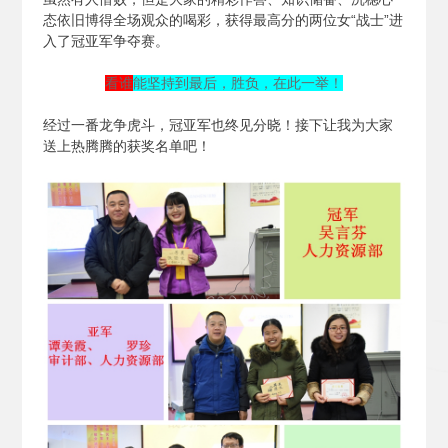
态依旧博得全场观众的喝彩，获得最高分的两位女“战士”进
入了冠亚军争夺赛。
看谁
能坚持到最后，胜负，在此一举！
经过一番龙争虎斗，冠亚军也终见分晓！接下让我为大家
送上热腾腾的获奖名单吧！