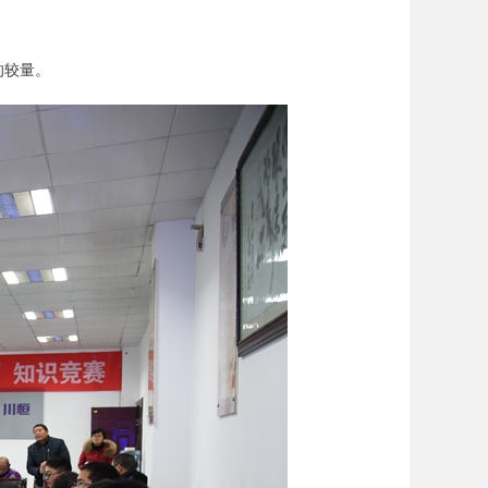
。
的较量。