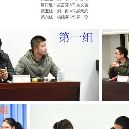
第四组：吴言芬 VS 龙文丽
第五组：刘 轲 VS 赵天武
第六组：杨政芬 VS 罗 珍