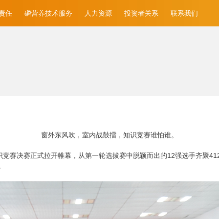
责任
磷营养技术服务
人力资源
投资者关系
联系我们
窗外东风吹，室内战鼓擂，知识竞赛谁怕谁。
底”知识竞赛决赛正式拉开帷幕，从第一轮选拔赛中脱颖而出的12强选手齐聚
。