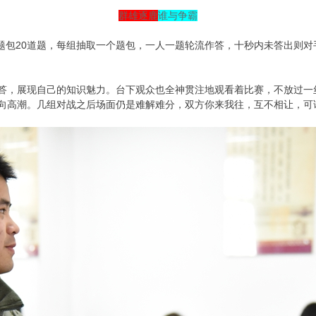
群雄逐鹿
谁与争霸
题包20道题，每组抽取一个题包，一人一题轮流作答，十秒内未答出则
答，展现自己的知识魅力。台下观众也全神贯注地观看着比赛，不放过一
向高潮。几组对战之后场面仍是难解难分，双方你来我往，互不相让，可