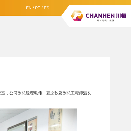
EN
/
PT
/
ES
412室，公司副总经理毛伟、夏之秋及副总工程师温长