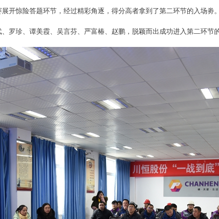
赛展开惊险答题环节，经过精彩角逐，得分高者拿到了第二环节的入场劵
武、罗珍、谭美霞、吴言芬、严富椿、赵鹏，脱颖而出成功进入第二环节