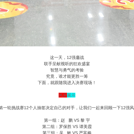
这一天，12强鏖战
联手呈献视听的狂欢盛宴
智慧与勇气的考验
究竟，谁才能更胜一筹
下面，就跟随我进入决赛现场！
风采
展示
第一轮挑战赛12个人抽签决定自己的对手，让我们一起来回顾一下12强
第一组：赵 鹏 VS 黎 宇
第二组：罗保胜 VS 谭美霞
第三组：吴 敏 VS 严富椿