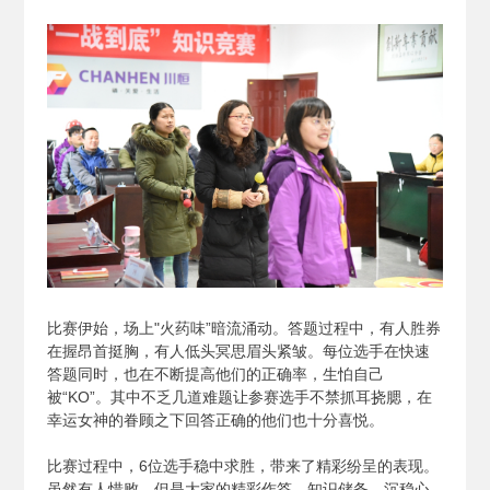
比赛伊始，场上"火药味”暗流涌动。答题过程中，有人胜券
在握昂首挺胸，有人低头冥思眉头紧皱。每位选手在快速
答题同时，也在不断提高他们的正确率，生怕自己
被“KO”。其中不乏几道难题让参赛选手不禁抓耳挠腮，在
幸运女神的眷顾之下回答正确的他们也十分喜悦。
比赛过程中，6位选手稳中求胜，带来了精彩纷呈的表现。
虽然有人惜败，但是大家的精彩作答、知识储备、沉稳心