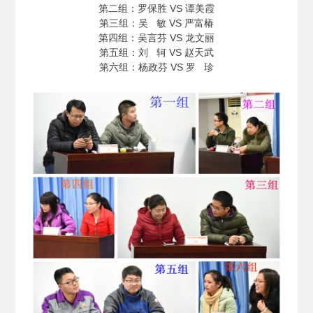
第二组：罗保胜 VS 谭美霞
第三组：吴 敏 VS 严富椿
第四组：吴言芬 VS 龙文丽
第五组：刘 轲 VS 赵天武
第六组：杨政芬 VS 罗 珍