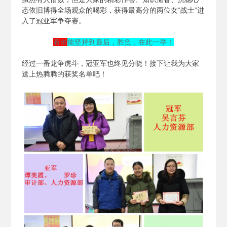
态依旧博得全场观众的喝彩，获得最高分的两位女“战士”进
入了冠亚军争夺赛。
看谁
能坚持到最后，胜负，在此一举！
经过一番龙争虎斗，冠亚军也终见分晓！接下让我为大家
送上热腾腾的获奖名单吧！