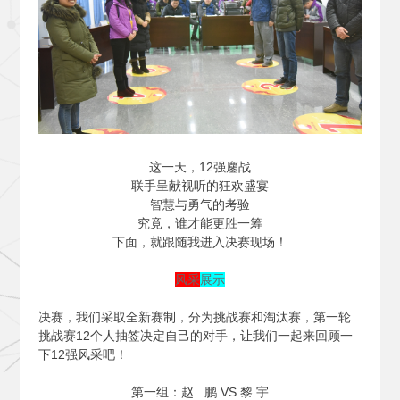
这一天，12强鏖战
联手呈献视听的狂欢盛宴
智慧与勇气的考验
究竟，谁才能更胜一筹
下面，就跟随我进入决赛现场！
风采
展示
决赛，我们采取全新赛制，分为挑战赛和淘汰赛，第一轮
挑战赛12个人抽签决定自己的对手，让我们一起来回顾一
下12强风采吧！
第一组：赵 鹏 VS 黎 宇