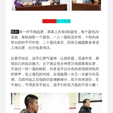
群雄逐鹿
谁与争霸
规则
第一环节挑战赛，屏幕上共有6组题包，每个题包20
道题，每组抽取一个题包，一人一题轮流作答，十秒内未
答出则对手可作答。二十题结束后，回答正确题数多者进
入淘汰赛，比分低者淘汰。
比赛开始后，选手们屏气凝神，认真听题，迅速作答，展
现自己的知识魅力。台下观众也全神贯注地观看着比赛，
不放过一丝一毫的精彩，许多选手以出色的表现获得热烈
的掌声，加上激烈的对战，全场氛围一次又一次被引向高
潮。几组对战之后场面仍是难解难分，双方你来我往，互
不相让，可谓是高手如云，选手们的实力真的不容小觑！