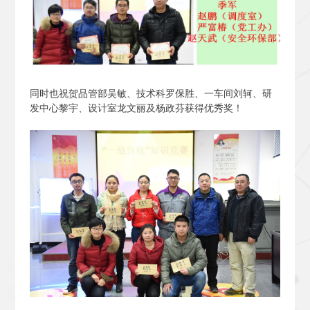
同时也祝贺品管部吴敏、技术科罗保胜、一车间刘轲、研
发中心黎宇、设计室龙文丽及杨政芬获得优秀奖！