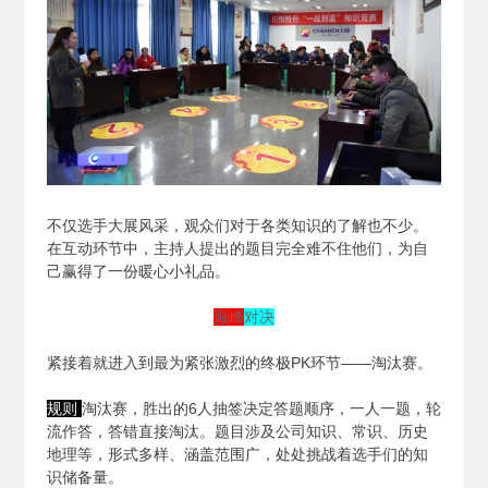
不仅选手大展风采，观众们对于各类知识的了解也不少。
在互动环节中，主持人提出的题目完全难不住他们，为自
己赢得了一份暖心小礼品。
巅峰
对决
紧接着就进入到最为紧张激烈的终极PK环节——淘汰赛。
规则
淘汰赛，胜出的6人抽签决定答题顺序，一人一题，轮
流作答，答错直接淘汰。题目涉及公司知识、常识、历史
地理等，形式多样、涵盖范围广，处处挑战着选手们的知
识储备量。