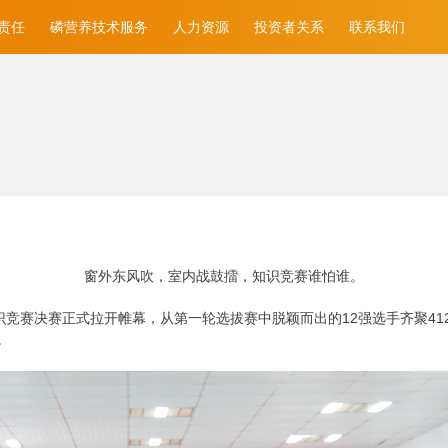
责任
磷营养技术服务
人力资源
投资者关系
联系我们
窗外东风吹，室内战鼓擂，知识竞赛谁怕谁。
底”知识竞赛决赛正式拉开帷幕，从第一轮选拔赛中脱颖而出的12强选手齐聚
。