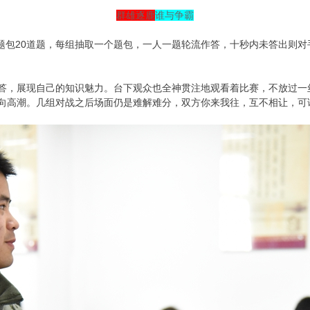
群雄逐鹿
谁与争霸
题包20道题，每组抽取一个题包，一人一题轮流作答，十秒内未答出则
答，展现自己的知识魅力。台下观众也全神贯注地观看着比赛，不放过一
向高潮。几组对战之后场面仍是难解难分，双方你来我往，互不相让，可