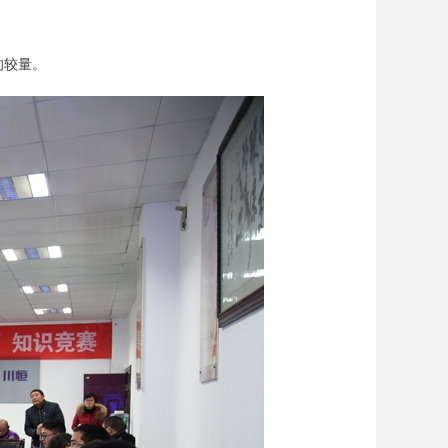
。
的较量。