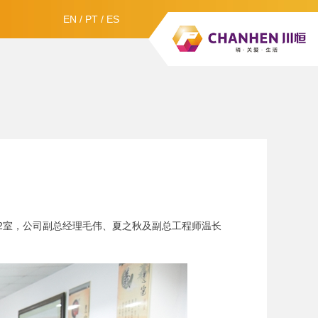
EN
/
PT
/
ES
412室，公司副总经理毛伟、夏之秋及副总工程师温长