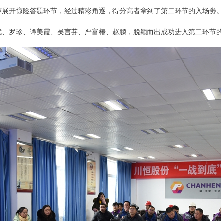
赛展开惊险答题环节，经过精彩角逐，得分高者拿到了第二环节的入场劵
武、罗珍、谭美霞、吴言芬、严富椿、赵鹏，脱颖而出成功进入第二环节