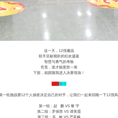
这一天，12强鏖战
联手呈献视听的狂欢盛宴
智慧与勇气的考验
究竟，谁才能更胜一筹
下面，就跟随我进入决赛现场！
风采
展示
第一轮挑战赛12个人抽签决定自己的对手，让我们一起来回顾一下12强
第一组：赵 鹏 VS 黎 宇
第二组：罗保胜 VS 谭美霞
第三组：吴 敏 VS 严富椿