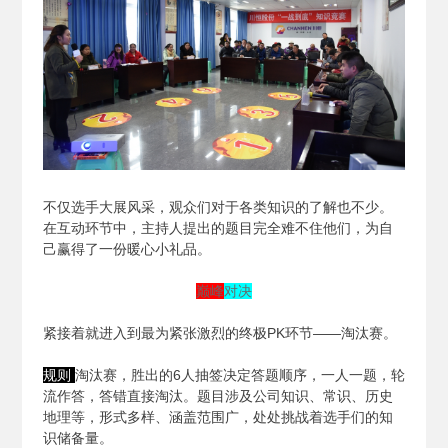
不仅选手大展风采，观众们对于各类知识的了解也不少。
在互动环节中，主持人提出的题目完全难不住他们，为自
己赢得了一份暖心小礼品。
巅峰
对决
紧接着就进入到最为紧张激烈的终极PK环节——淘汰赛。
规则
淘汰赛，胜出的6人抽签决定答题顺序，一人一题，轮
流作答，答错直接淘汰。题目涉及公司知识、常识、历史
地理等，形式多样、涵盖范围广，处处挑战着选手们的知
识储备量。