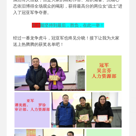
态依旧博得全场观众的喝彩，获得最高分的两位女“战士”进
入了冠亚军争夺赛。
看谁
能坚持到最后，胜负，在此一举！
经过一番龙争虎斗，冠亚军也终见分晓！接下让我为大家
送上热腾腾的获奖名单吧！