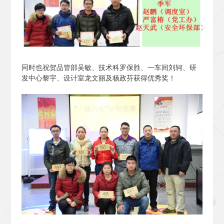
同时也祝贺品管部吴敏、技术科罗保胜、一车间刘轲、研
发中心黎宇、设计室龙文丽及杨政芬获得优秀奖！