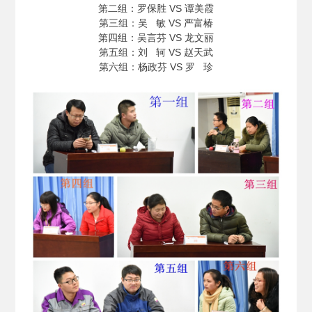
第二组：罗保胜 VS 谭美霞
第三组：吴 敏 VS 严富椿
第四组：吴言芬 VS 龙文丽
第五组：刘 轲 VS 赵天武
第六组：杨政芬 VS 罗 珍