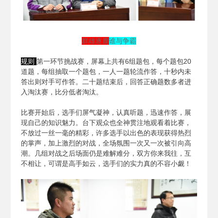
群雄逐鹿
谁与争霸
规则
第一环节挑战赛，屏幕上共有6组题包，每个题包20
道题，每组抽取一个题包，一人一题轮流作答，十秒内未
答出则对手可作答。二十题结束后，回答正确题数多者进
入淘汰赛，比分低者淘汰。
比赛开始后，选手们屏气凝神，认真听题，迅速作答，展
现自己的知识魅力。台下观众也全神贯注地观看着比赛，
不放过一丝一毫的精彩，许多选手以出色的表现获得热烈
的掌声，加上激烈的对战，全场氛围一次又一次被引向高
潮。几组对战之后场面仍是难解难分，双方你来我往，互
不相让，可谓是高手如云，选手们的实力真的不容小觑！