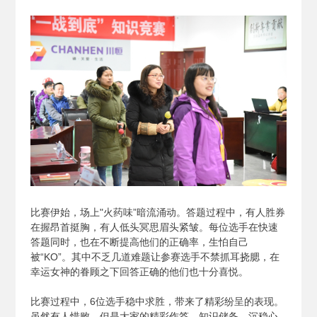
比赛伊始，场上"火药味”暗流涌动。答题过程中，有人胜券
在握昂首挺胸，有人低头冥思眉头紧皱。每位选手在快速
答题同时，也在不断提高他们的正确率，生怕自己
被“KO”。其中不乏几道难题让参赛选手不禁抓耳挠腮，在
幸运女神的眷顾之下回答正确的他们也十分喜悦。
比赛过程中，6位选手稳中求胜，带来了精彩纷呈的表现。
虽然有人惜败，但是大家的精彩作答、知识储备、沉稳心