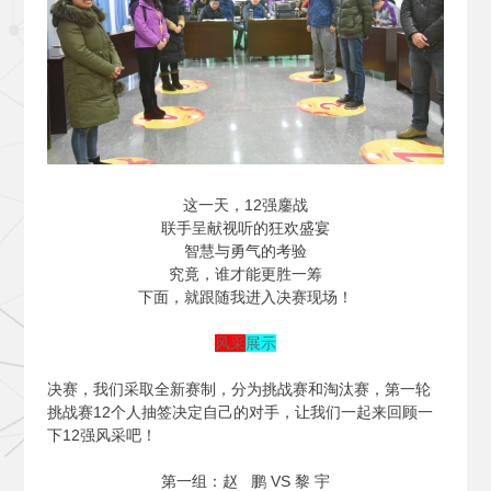
这一天，12强鏖战
联手呈献视听的狂欢盛宴
智慧与勇气的考验
究竟，谁才能更胜一筹
下面，就跟随我进入决赛现场！
风采
展示
决赛，我们采取全新赛制，分为挑战赛和淘汰赛，第一轮
挑战赛12个人抽签决定自己的对手，让我们一起来回顾一
下12强风采吧！
第一组：赵 鹏 VS 黎 宇