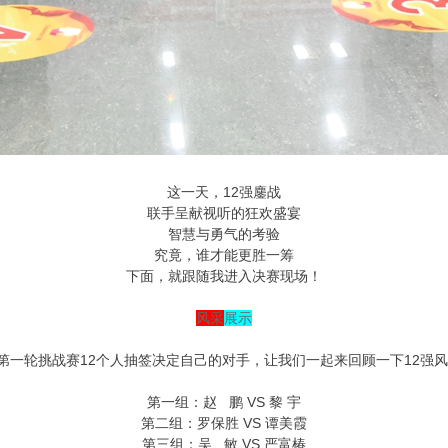
这一天，12强鏖战
联手呈献视听的狂欢盛宴
智慧与勇气的考验
究竟，谁才能更胜一筹
下面，就跟随我进入决赛现场！
风采
展示
第一轮挑战赛12个人抽签决定自己的对手，让我们一起来回顾一下12强
第一组：赵 鹏 VS 黎 宇
第二组：罗保胜 VS 谭美霞
第三组：吴 敏 VS 严富椿