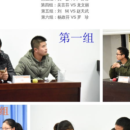
第四组：吴言芬 VS 龙文丽
第五组：刘 轲 VS 赵天武
第六组：杨政芬 VS 罗 珍