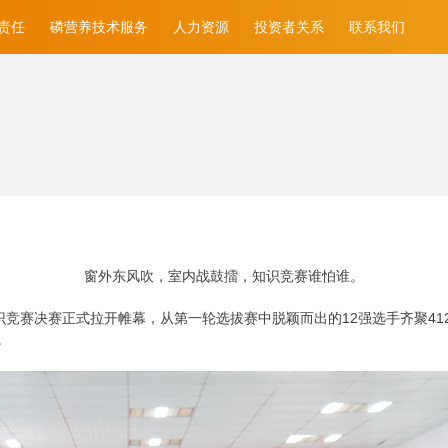
责任
磷营养技术服务
人力资源
投资者关系
联系我们
窗外东风吹，室内战鼓擂，知识竞赛谁怕谁。
底”知识竞赛决赛正式拉开帷幕，从第一轮选拔赛中脱颖而出的12强选手齐聚
。