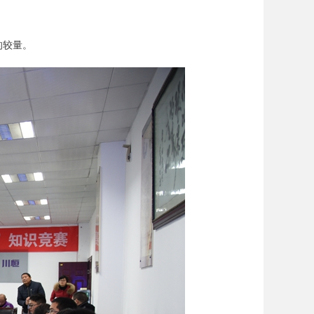
。
的较量。