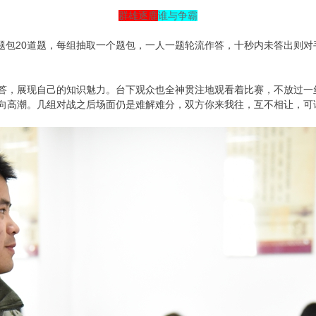
群雄逐鹿
谁与争霸
题包20道题，每组抽取一个题包，一人一题轮流作答，十秒内未答出则
答，展现自己的知识魅力。台下观众也全神贯注地观看着比赛，不放过一
向高潮。几组对战之后场面仍是难解难分，双方你来我往，互不相让，可