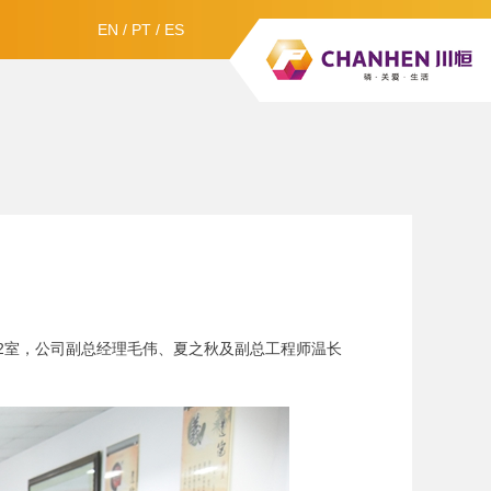
EN
/
PT
/
ES
412室，公司副总经理毛伟、夏之秋及副总工程师温长