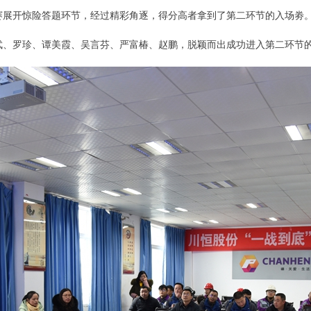
赛展开惊险答题环节，经过精彩角逐，得分高者拿到了第二环节的入场劵
武、罗珍、谭美霞、吴言芬、严富椿、赵鹏，脱颖而出成功进入第二环节