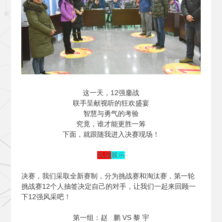
这一天，12强鏖战
联手呈献视听的狂欢盛宴
智慧与勇气的考验
究竟，谁才能更胜一筹
下面，就跟随我进入决赛现场！
风采
展示
决赛，我们采取全新赛制，分为挑战赛和淘汰赛，第一轮
挑战赛12个人抽签决定自己的对手，让我们一起来回顾一
下12强风采吧！
第一组：赵 鹏 VS 黎 宇