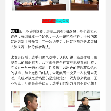
群雄逐鹿
谁与争霸
规则
第一环节挑战赛，屏幕上共有6组题包，每个题包20
道题，每组抽取一个题包，一人一题轮流作答，十秒内未
答出则对手可作答。二十题结束后，回答正确题数多者进
入淘汰赛，比分低者淘汰。
比赛开始后，选手们屏气凝神，认真听题，迅速作答，展
现自己的知识魅力。台下观众也全神贯注地观看着比赛，
不放过一丝一毫的精彩，许多选手以出色的表现获得热烈
的掌声，加上激烈的对战，全场氛围一次又一次被引向高
潮。几组对战之后场面仍是难解难分，双方你来我往，互
不相让，可谓是高手如云，选手们的实力真的不容小觑！