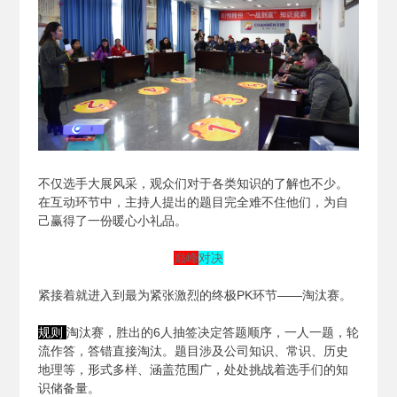
不仅选手大展风采，观众们对于各类知识的了解也不少。
在互动环节中，主持人提出的题目完全难不住他们，为自
己赢得了一份暖心小礼品。
巅峰
对决
紧接着就进入到最为紧张激烈的终极PK环节——淘汰赛。
规则
淘汰赛，胜出的6人抽签决定答题顺序，一人一题，轮
流作答，答错直接淘汰。题目涉及公司知识、常识、历史
地理等，形式多样、涵盖范围广，处处挑战着选手们的知
识储备量。