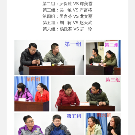
第二组：罗保胜 VS 谭美霞
第三组：吴 敏 VS 严富椿
第四组：吴言芬 VS 龙文丽
第五组：刘 轲 VS 赵天武
第六组：杨政芬 VS 罗 珍