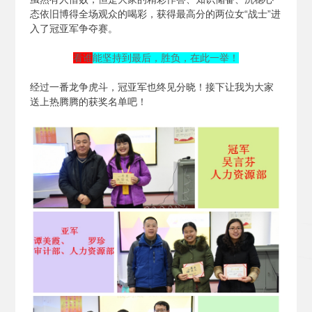
态依旧博得全场观众的喝彩，获得最高分的两位女“战士”进
入了冠亚军争夺赛。
看谁
能坚持到最后，胜负，在此一举！
经过一番龙争虎斗，冠亚军也终见分晓！接下让我为大家
送上热腾腾的获奖名单吧！