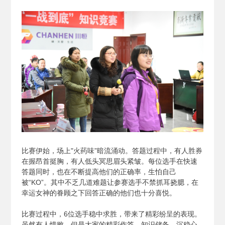
比赛伊始，场上"火药味”暗流涌动。答题过程中，有人胜券
在握昂首挺胸，有人低头冥思眉头紧皱。每位选手在快速
答题同时，也在不断提高他们的正确率，生怕自己
被“KO”。其中不乏几道难题让参赛选手不禁抓耳挠腮，在
幸运女神的眷顾之下回答正确的他们也十分喜悦。
比赛过程中，6位选手稳中求胜，带来了精彩纷呈的表现。
虽然有人惜败，但是大家的精彩作答、知识储备、沉稳心