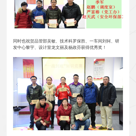
同时也祝贺品管部吴敏、技术科罗保胜、一车间刘轲、研
发中心黎宇、设计室龙文丽及杨政芬获得优秀奖！