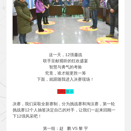
这一天，12强鏖战
联手呈献视听的狂欢盛宴
智慧与勇气的考验
究竟，谁才能更胜一筹
下面，就跟随我进入决赛现场！
风采
展示
决赛，我们采取全新赛制，分为挑战赛和淘汰赛，第一轮
挑战赛12个人抽签决定自己的对手，让我们一起来回顾一
下12强风采吧！
第一组：赵 鹏 VS 黎 宇