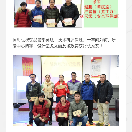
同时也祝贺品管部吴敏、技术科罗保胜、一车间刘轲、研
发中心黎宇、设计室龙文丽及杨政芬获得优秀奖！