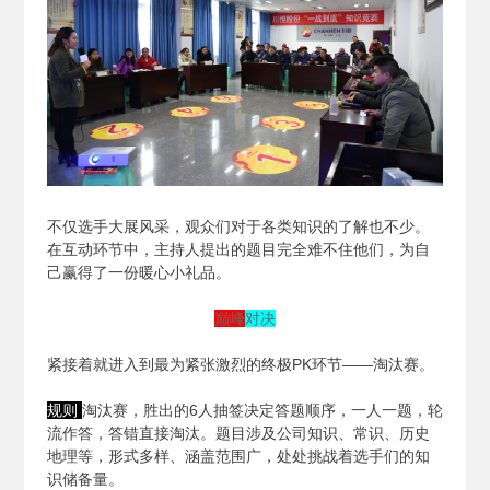
不仅选手大展风采，观众们对于各类知识的了解也不少。
在互动环节中，主持人提出的题目完全难不住他们，为自
己赢得了一份暖心小礼品。
巅峰
对决
紧接着就进入到最为紧张激烈的终极PK环节——淘汰赛。
规则
淘汰赛，胜出的6人抽签决定答题顺序，一人一题，轮
流作答，答错直接淘汰。题目涉及公司知识、常识、历史
地理等，形式多样、涵盖范围广，处处挑战着选手们的知
识储备量。