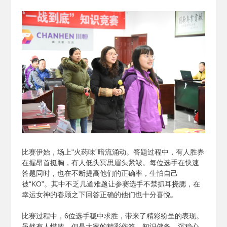
比赛伊始，场上"火药味”暗流涌动。答题过程中，有人胜券
在握昂首挺胸，有人低头冥思眉头紧皱。每位选手在快速
答题同时，也在不断提高他们的正确率，生怕自己
被“KO”。其中不乏几道难题让参赛选手不禁抓耳挠腮，在
幸运女神的眷顾之下回答正确的他们也十分喜悦。
比赛过程中，6位选手稳中求胜，带来了精彩纷呈的表现。
虽然有人惜败，但是大家的精彩作答、知识储备、沉稳心