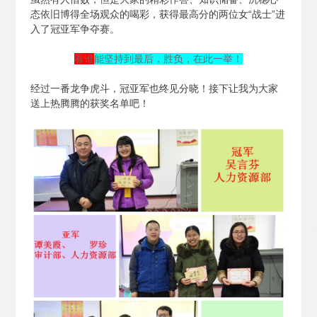
态依旧博得全场观众的喝彩，获得最高分的两位女“战士”进
入了冠亚军争夺赛。
看谁
能坚持到最后，胜负，在此一举！
经过一番龙争虎斗，冠亚军也终见分晓！接下让我为大家
送上热腾腾的获奖名单吧！