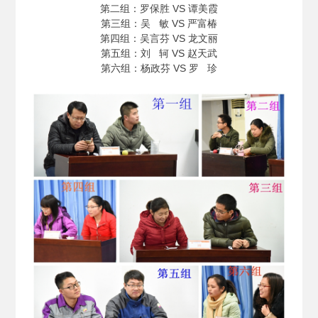
第二组：罗保胜 VS 谭美霞
第三组：吴 敏 VS 严富椿
第四组：吴言芬 VS 龙文丽
第五组：刘 轲 VS 赵天武
第六组：杨政芬 VS 罗 珍