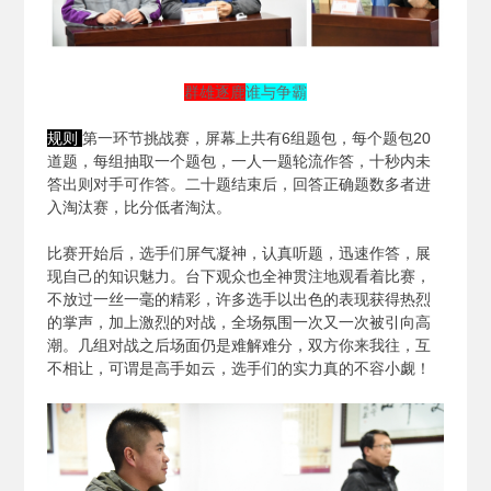
群雄逐鹿
谁与争霸
规则
第一环节挑战赛，屏幕上共有6组题包，每个题包20
道题，每组抽取一个题包，一人一题轮流作答，十秒内未
答出则对手可作答。二十题结束后，回答正确题数多者进
入淘汰赛，比分低者淘汰。
比赛开始后，选手们屏气凝神，认真听题，迅速作答，展
现自己的知识魅力。台下观众也全神贯注地观看着比赛，
不放过一丝一毫的精彩，许多选手以出色的表现获得热烈
的掌声，加上激烈的对战，全场氛围一次又一次被引向高
潮。几组对战之后场面仍是难解难分，双方你来我往，互
不相让，可谓是高手如云，选手们的实力真的不容小觑！