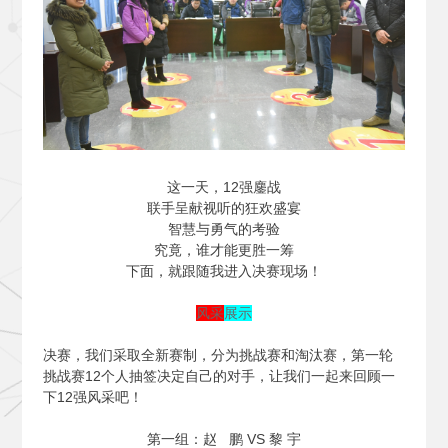
这一天，12强鏖战
联手呈献视听的狂欢盛宴
智慧与勇气的考验
究竟，谁才能更胜一筹
下面，就跟随我进入决赛现场！
风采
展示
决赛，我们采取全新赛制，分为挑战赛和淘汰赛，第一轮
挑战赛12个人抽签决定自己的对手，让我们一起来回顾一
下12强风采吧！
第一组：赵 鹏 VS 黎 宇