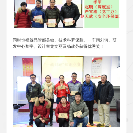
同时也祝贺品管部吴敏、技术科罗保胜、一车间刘轲、研
发中心黎宇、设计室龙文丽及杨政芬获得优秀奖！