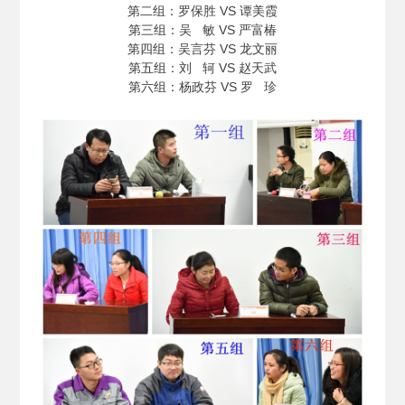
第二组：罗保胜 VS 谭美霞
第三组：吴 敏 VS 严富椿
第四组：吴言芬 VS 龙文丽
第五组：刘 轲 VS 赵天武
第六组：杨政芬 VS 罗 珍