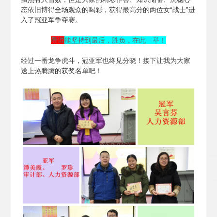
态依旧博得全场观众的喝彩，获得最高分的两位女“战士”进
入了冠亚军争夺赛。
看谁
能坚持到最后，胜负，在此一举！
经过一番龙争虎斗，冠亚军也终见分晓！接下让我为大家
送上热腾腾的获奖名单吧！