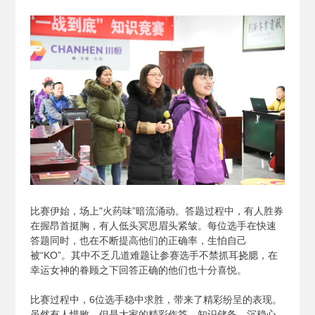
比赛伊始，场上"火药味”暗流涌动。答题过程中，有人胜券
在握昂首挺胸，有人低头冥思眉头紧皱。每位选手在快速
答题同时，也在不断提高他们的正确率，生怕自己
被“KO”。其中不乏几道难题让参赛选手不禁抓耳挠腮，在
幸运女神的眷顾之下回答正确的他们也十分喜悦。
比赛过程中，6位选手稳中求胜，带来了精彩纷呈的表现。
虽然有人惜败，但是大家的精彩作答、知识储备、沉稳心