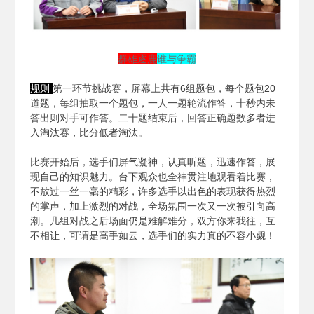
群雄逐鹿
谁与争霸
规则
第一环节挑战赛，屏幕上共有6组题包，每个题包20
道题，每组抽取一个题包，一人一题轮流作答，十秒内未
答出则对手可作答。二十题结束后，回答正确题数多者进
入淘汰赛，比分低者淘汰。
比赛开始后，选手们屏气凝神，认真听题，迅速作答，展
现自己的知识魅力。台下观众也全神贯注地观看着比赛，
不放过一丝一毫的精彩，许多选手以出色的表现获得热烈
的掌声，加上激烈的对战，全场氛围一次又一次被引向高
潮。几组对战之后场面仍是难解难分，双方你来我往，互
不相让，可谓是高手如云，选手们的实力真的不容小觑！