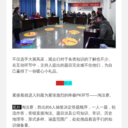
不仅选手大展风采，观众们对于各类知识的了解也不少。
在互动环节中，主持人提出的题目完全难不住他们，为自
己赢得了一份暖心小礼品。
巅峰
对决
紧接着就进入到最为紧张激烈的终极PK环节——淘汰赛。
规则
淘汰赛，胜出的6人抽签决定答题顺序，一人一题，轮
流作答，答错直接淘汰。题目涉及公司知识、常识、历史
地理等，形式多样、涵盖范围广，处处挑战着选手们的知
识储备量。