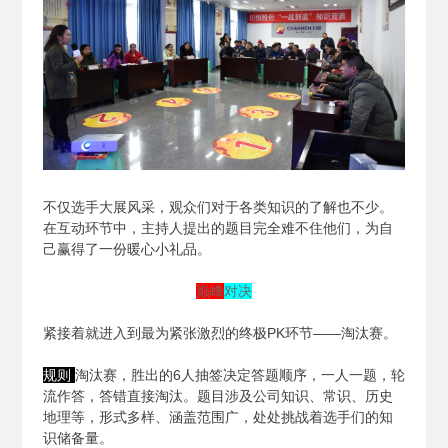
不仅选手大展风采，观众们对于各类知识的了解也不少。
在互动环节中，主持人提出的题目完全难不住他们，为自
己赢得了一份暖心小礼品。
巅峰
对决
紧接着就进入到最为紧张激烈的终极PK环节——淘汰赛。
规则
淘汰赛，胜出的6人抽签决定答题顺序，一人一题，轮
流作答，答错直接淘汰。题目涉及公司知识、常识、历史
地理等，形式多样、涵盖范围广，处处挑战着选手们的知
识储备量。