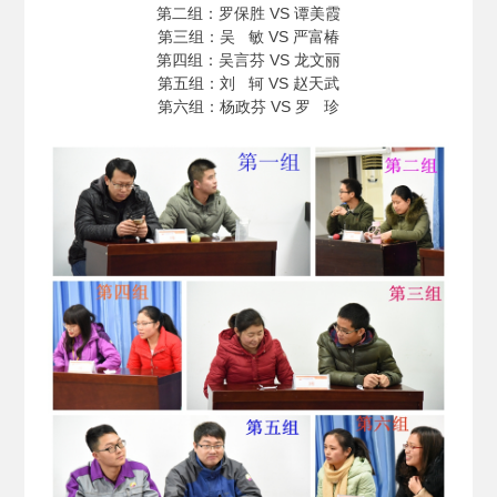
第二组：罗保胜 VS 谭美霞
第三组：吴 敏 VS 严富椿
第四组：吴言芬 VS 龙文丽
第五组：刘 轲 VS 赵天武
第六组：杨政芬 VS 罗 珍