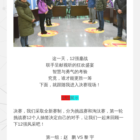
这一天，12强鏖战
联手呈献视听的狂欢盛宴
智慧与勇气的考验
究竟，谁才能更胜一筹
下面，就跟随我进入决赛现场！
风采
展示
决赛，我们采取全新赛制，分为挑战赛和淘汰赛，第一轮
挑战赛12个人抽签决定自己的对手，让我们一起来回顾一
下12强风采吧！
第一组：赵 鹏 VS 黎 宇