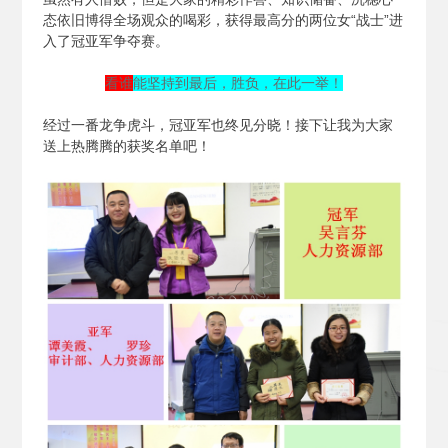
态依旧博得全场观众的喝彩，获得最高分的两位女“战士”进
入了冠亚军争夺赛。
看谁
能坚持到最后，胜负，在此一举！
经过一番龙争虎斗，冠亚军也终见分晓！接下让我为大家
送上热腾腾的获奖名单吧！