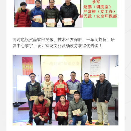
同时也祝贺品管部吴敏、技术科罗保胜、一车间刘轲、研
发中心黎宇、设计室龙文丽及杨政芬获得优秀奖！