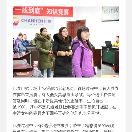
比赛伊始，场上"火药味”暗流涌动。答题过程中，有人胜券
在握昂首挺胸，有人低头冥思眉头紧皱。每位选手在快速
答题同时，也在不断提高他们的正确率，生怕自己
被“KO”。其中不乏几道难题让参赛选手不禁抓耳挠腮，在
幸运女神的眷顾之下回答正确的他们也十分喜悦。
比赛过程中，6位选手稳中求胜，带来了精彩纷呈的表现。
虽然有人惜败，但是大家的精彩作答、知识储备、沉稳心