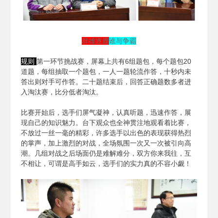
群雄逐鹿
谁与争霸
规则
第一环节挑战赛，屏幕上共有6组题包，每个题包20
道题，每组抽取一个题包，一人一题轮流作答，十秒内未
答出则对手可作答。二十题结束后，回答正确题数多者进
入淘汰赛，比分低者淘汰。
比赛开始后，选手们屏气凝神，认真听题，迅速作答，展
现自己的知识魅力。台下观众也全神贯注地观看着比赛，
不放过一丝一毫的精彩，许多选手以出色的表现获得热烈
的掌声，加上激烈的对战，全场氛围一次又一次被引向高
潮。几组对战之后场面仍是难解难分，双方你来我往，互
不相让，可谓是高手如云，选手们的实力真的不容小觑！