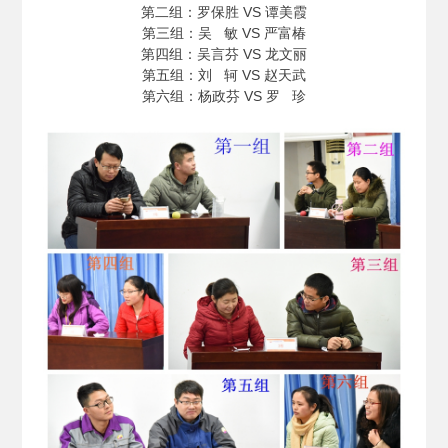
第二组：罗保胜 VS 谭美霞
第三组：吴 敏 VS 严富椿
第四组：吴言芬 VS 龙文丽
第五组：刘 轲 VS 赵天武
第六组：杨政芬 VS 罗 珍