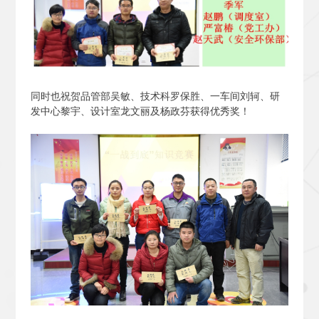
同时也祝贺品管部吴敏、技术科罗保胜、一车间刘轲、研
发中心黎宇、设计室龙文丽及杨政芬获得优秀奖！