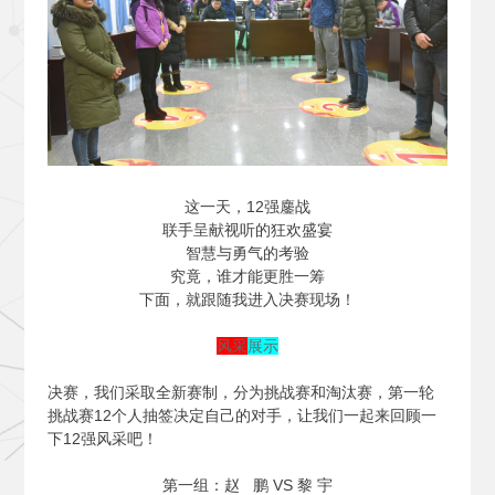
这一天，12强鏖战
联手呈献视听的狂欢盛宴
智慧与勇气的考验
究竟，谁才能更胜一筹
下面，就跟随我进入决赛现场！
风采
展示
决赛，我们采取全新赛制，分为挑战赛和淘汰赛，第一轮
挑战赛12个人抽签决定自己的对手，让我们一起来回顾一
下12强风采吧！
第一组：赵 鹏 VS 黎 宇