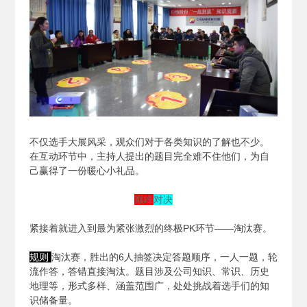
不仅选手大展风采，观众们对于各类知识的了解也不少。
在互动环节中，主持人提出的题目完全难不住他们，为自
己赢得了一份暖心小礼品。
巅峰
对决
紧接着就进入到最为紧张激烈的终极PK环节——淘汰赛。
规则
淘汰赛，胜出的6人抽签决定答题顺序，一人一题，轮
流作答，答错直接淘汰。题目涉及公司知识、常识、历史
地理等，形式多样、涵盖范围广，处处挑战着选手们的知
识储备量。