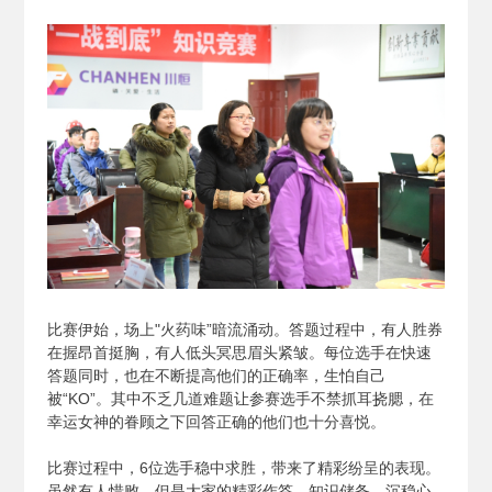
比赛伊始，场上"火药味”暗流涌动。答题过程中，有人胜券
在握昂首挺胸，有人低头冥思眉头紧皱。每位选手在快速
答题同时，也在不断提高他们的正确率，生怕自己
被“KO”。其中不乏几道难题让参赛选手不禁抓耳挠腮，在
幸运女神的眷顾之下回答正确的他们也十分喜悦。
比赛过程中，6位选手稳中求胜，带来了精彩纷呈的表现。
虽然有人惜败，但是大家的精彩作答、知识储备、沉稳心