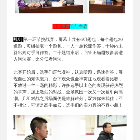
群雄逐鹿
谁与争霸
规则
第一环节挑战赛，屏幕上共有6组题包，每个题包20
道题，每组抽取一个题包，一人一题轮流作答，十秒内未
答出则对手可作答。二十题结束后，回答正确题数多者进
入淘汰赛，比分低者淘汰。
比赛开始后，选手们屏气凝神，认真听题，迅速作答，展
现自己的知识魅力。台下观众也全神贯注地观看着比赛，
不放过一丝一毫的精彩，许多选手以出色的表现获得热烈
的掌声，加上激烈的对战，全场氛围一次又一次被引向高
潮。几组对战之后场面仍是难解难分，双方你来我往，互
不相让，可谓是高手如云，选手们的实力真的不容小觑！