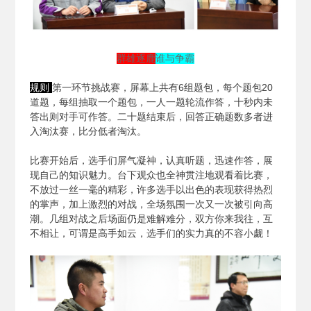
群雄逐鹿
谁与争霸
规则
第一环节挑战赛，屏幕上共有6组题包，每个题包20
道题，每组抽取一个题包，一人一题轮流作答，十秒内未
答出则对手可作答。二十题结束后，回答正确题数多者进
入淘汰赛，比分低者淘汰。
比赛开始后，选手们屏气凝神，认真听题，迅速作答，展
现自己的知识魅力。台下观众也全神贯注地观看着比赛，
不放过一丝一毫的精彩，许多选手以出色的表现获得热烈
的掌声，加上激烈的对战，全场氛围一次又一次被引向高
潮。几组对战之后场面仍是难解难分，双方你来我往，互
不相让，可谓是高手如云，选手们的实力真的不容小觑！