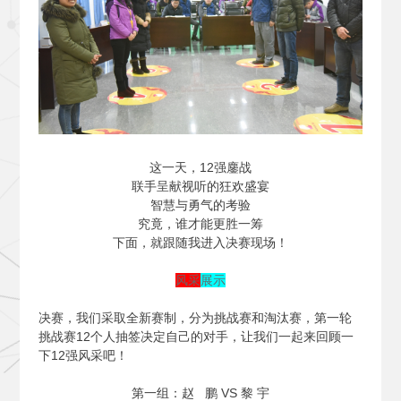
这一天，12强鏖战
联手呈献视听的狂欢盛宴
智慧与勇气的考验
究竟，谁才能更胜一筹
下面，就跟随我进入决赛现场！
风采
展示
决赛，我们采取全新赛制，分为挑战赛和淘汰赛，第一轮
挑战赛12个人抽签决定自己的对手，让我们一起来回顾一
下12强风采吧！
第一组：赵 鹏 VS 黎 宇