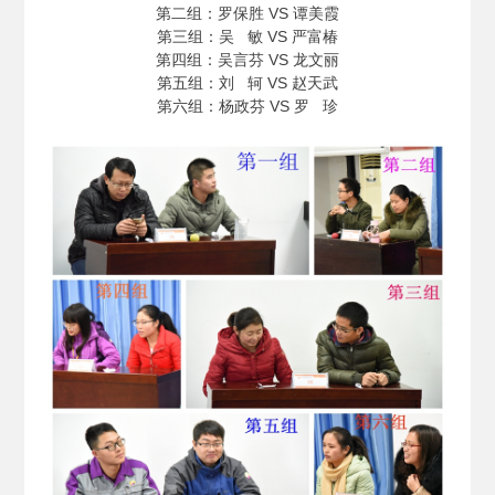
第二组：罗保胜 VS 谭美霞
第三组：吴 敏 VS 严富椿
第四组：吴言芬 VS 龙文丽
第五组：刘 轲 VS 赵天武
第六组：杨政芬 VS 罗 珍