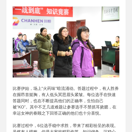
比赛伊始，场上"火药味”暗流涌动。答题过程中，有人胜券
在握昂首挺胸，有人低头冥思眉头紧皱。每位选手在快速
答题同时，也在不断提高他们的正确率，生怕自己
被“KO”。其中不乏几道难题让参赛选手不禁抓耳挠腮，在
幸运女神的眷顾之下回答正确的他们也十分喜悦。
比赛过程中，6位选手稳中求胜，带来了精彩纷呈的表现。
虽然有人惜败，但是大家的精彩作答、知识储备、沉稳心