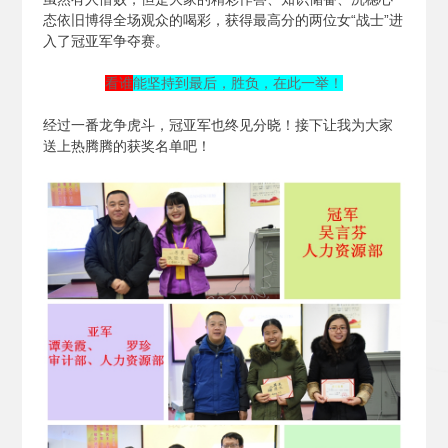
态依旧博得全场观众的喝彩，获得最高分的两位女“战士”进
入了冠亚军争夺赛。
看谁
能坚持到最后，胜负，在此一举！
经过一番龙争虎斗，冠亚军也终见分晓！接下让我为大家
送上热腾腾的获奖名单吧！