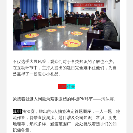
不仅选手大展风采，观众们对于各类知识的了解也不少。
在互动环节中，主持人提出的题目完全难不住他们，为自
己赢得了一份暖心小礼品。
巅峰
对决
紧接着就进入到最为紧张激烈的终极PK环节——淘汰赛。
规则
淘汰赛，胜出的6人抽签决定答题顺序，一人一题，轮
流作答，答错直接淘汰。题目涉及公司知识、常识、历史
地理等，形式多样、涵盖范围广，处处挑战着选手们的知
识储备量。