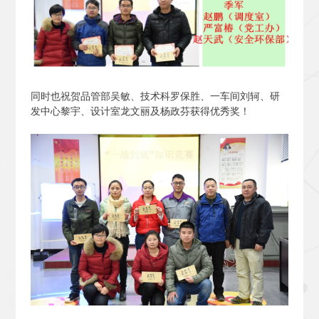
同时也祝贺品管部吴敏、技术科罗保胜、一车间刘轲、研
发中心黎宇、设计室龙文丽及杨政芬获得优秀奖！