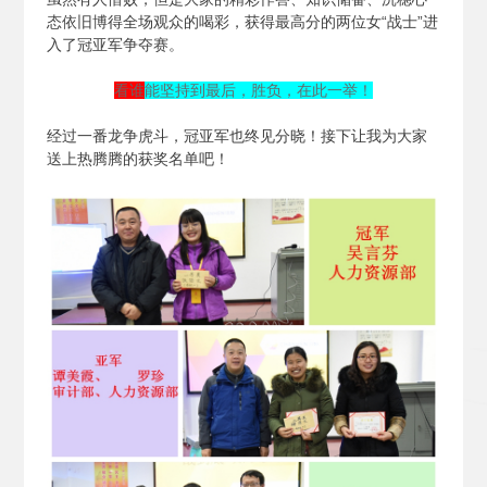
态依旧博得全场观众的喝彩，获得最高分的两位女“战士”进
入了冠亚军争夺赛。
看谁
能坚持到最后，胜负，在此一举！
经过一番龙争虎斗，冠亚军也终见分晓！接下让我为大家
送上热腾腾的获奖名单吧！