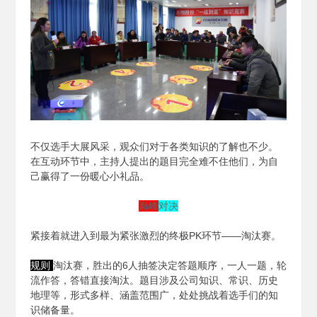
不仅选手大展风采，观众们对于各类知识的了解也不少。
在互动环节中，主持人提出的题目完全难不住他们，为自
己赢得了一份暖心小礼品。
巅峰
对决
紧接着就进入到最为紧张激烈的终极PK环节——淘汰赛。
规则
淘汰赛，胜出的6人抽签决定答题顺序，一人一题，轮
流作答，答错直接淘汰。题目涉及公司知识、常识、历史
地理等，形式多样、涵盖范围广，处处挑战着选手们的知
识储备量。