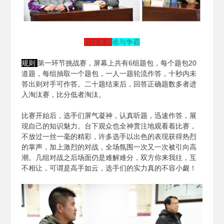
群雄逐鹿
谁与争霸
规则
第一环节挑战赛，屏幕上共有6组题包，每个题包20
道题，每组抽取一个题包，一人一题轮流作答，十秒内未
答出则对手可作答。二十题结束后，回答正确题数多者进
入淘汰赛，比分低者淘汰。
比赛开始后，选手们屏气凝神，认真听题，迅速作答，展
现自己的知识魅力。台下观众也全神贯注地观看着比赛，
不放过一丝一毫的精彩，许多选手以出色的表现获得热烈
的掌声，加上激烈的对战，全场氛围一次又一次被引向高
潮。几组对战之后场面仍是难解难分，双方你来我往，互
不相让，可谓是高手如云，选手们的实力真的不容小觑！