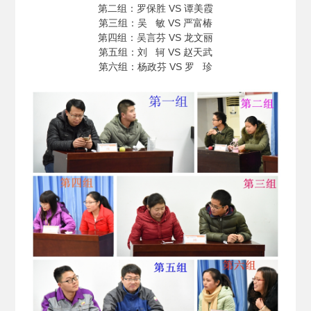
第二组：罗保胜 VS 谭美霞
第三组：吴 敏 VS 严富椿
第四组：吴言芬 VS 龙文丽
第五组：刘 轲 VS 赵天武
第六组：杨政芬 VS 罗 珍