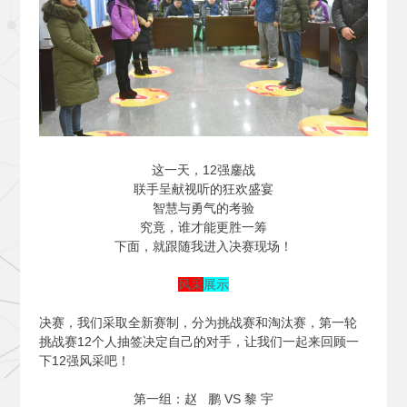
这一天，12强鏖战
联手呈献视听的狂欢盛宴
智慧与勇气的考验
究竟，谁才能更胜一筹
下面，就跟随我进入决赛现场！
风采
展示
决赛，我们采取全新赛制，分为挑战赛和淘汰赛，第一轮
挑战赛12个人抽签决定自己的对手，让我们一起来回顾一
下12强风采吧！
第一组：赵 鹏 VS 黎 宇