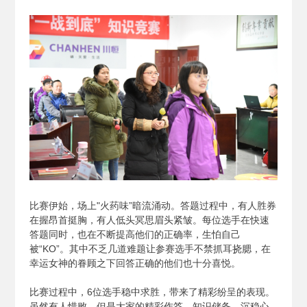
比赛伊始，场上"火药味”暗流涌动。答题过程中，有人胜券
在握昂首挺胸，有人低头冥思眉头紧皱。每位选手在快速
答题同时，也在不断提高他们的正确率，生怕自己
被“KO”。其中不乏几道难题让参赛选手不禁抓耳挠腮，在
幸运女神的眷顾之下回答正确的他们也十分喜悦。
比赛过程中，6位选手稳中求胜，带来了精彩纷呈的表现。
虽然有人惜败，但是大家的精彩作答、知识储备、沉稳心