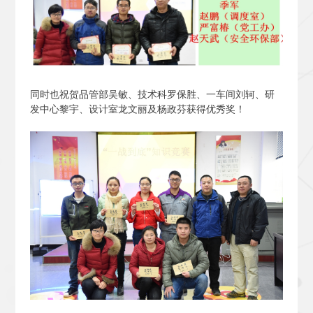
同时也祝贺品管部吴敏、技术科罗保胜、一车间刘轲、研
发中心黎宇、设计室龙文丽及杨政芬获得优秀奖！