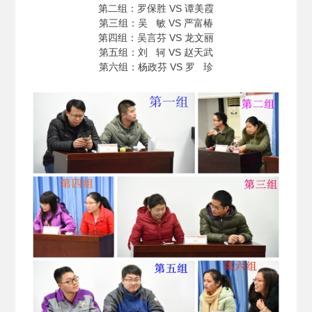
第二组：罗保胜 VS 谭美霞
第三组：吴 敏 VS 严富椿
第四组：吴言芬 VS 龙文丽
第五组：刘 轲 VS 赵天武
第六组：杨政芬 VS 罗 珍