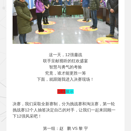
这一天，12强鏖战
联手呈献视听的狂欢盛宴
智慧与勇气的考验
究竟，谁才能更胜一筹
下面，就跟随我进入决赛现场！
风采
展示
决赛，我们采取全新赛制，分为挑战赛和淘汰赛，第一轮
挑战赛12个人抽签决定自己的对手，让我们一起来回顾一
下12强风采吧！
第一组：赵 鹏 VS 黎 宇