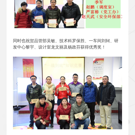
同时也祝贺品管部吴敏、技术科罗保胜、一车间刘轲、研
发中心黎宇、设计室龙文丽及杨政芬获得优秀奖！