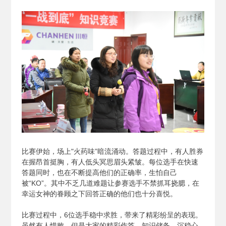
比赛伊始，场上"火药味”暗流涌动。答题过程中，有人胜券
在握昂首挺胸，有人低头冥思眉头紧皱。每位选手在快速
答题同时，也在不断提高他们的正确率，生怕自己
被“KO”。其中不乏几道难题让参赛选手不禁抓耳挠腮，在
幸运女神的眷顾之下回答正确的他们也十分喜悦。
比赛过程中，6位选手稳中求胜，带来了精彩纷呈的表现。
虽然有人惜败，但是大家的精彩作答、知识储备、沉稳心