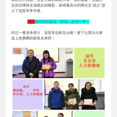
态依旧博得全场观众的喝彩，获得最高分的两位女“战士”进
入了冠亚军争夺赛。
看谁
能坚持到最后，胜负，在此一举！
经过一番龙争虎斗，冠亚军也终见分晓！接下让我为大家
送上热腾腾的获奖名单吧！