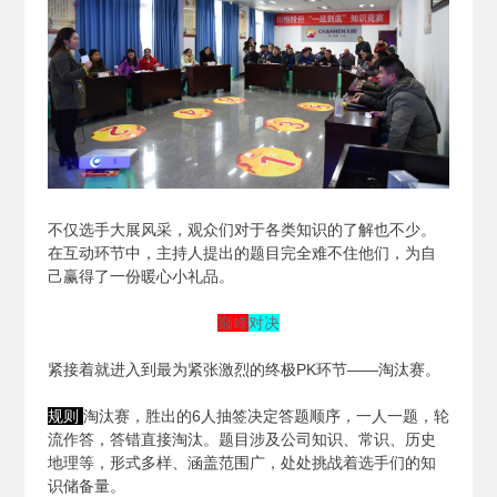
不仅选手大展风采，观众们对于各类知识的了解也不少。
在互动环节中，主持人提出的题目完全难不住他们，为自
己赢得了一份暖心小礼品。
巅峰
对决
紧接着就进入到最为紧张激烈的终极PK环节——淘汰赛。
规则
淘汰赛，胜出的6人抽签决定答题顺序，一人一题，轮
流作答，答错直接淘汰。题目涉及公司知识、常识、历史
地理等，形式多样、涵盖范围广，处处挑战着选手们的知
识储备量。