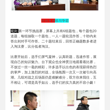
群雄逐鹿
谁与争霸
规则
第一环节挑战赛，屏幕上共有6组题包，每个题包20
道题，每组抽取一个题包，一人一题轮流作答，十秒内未
答出则对手可作答。二十题结束后，回答正确题数多者进
入淘汰赛，比分低者淘汰。
比赛开始后，选手们屏气凝神，认真听题，迅速作答，展
现自己的知识魅力。台下观众也全神贯注地观看着比赛，
不放过一丝一毫的精彩，许多选手以出色的表现获得热烈
的掌声，加上激烈的对战，全场氛围一次又一次被引向高
潮。几组对战之后场面仍是难解难分，双方你来我往，互
不相让，可谓是高手如云，选手们的实力真的不容小觑！