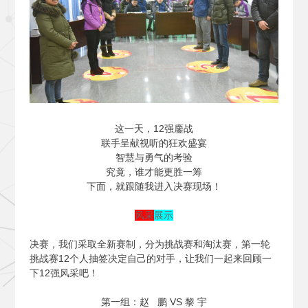
这一天，12强鏖战
联手呈献视听的狂欢盛宴
智慧与勇气的考验
究竟，谁才能更胜一筹
下面，就跟随我进入决赛现场！
风采
展示
决赛，我们采取全新赛制，分为挑战赛和淘汰赛，第一轮
挑战赛12个人抽签决定自己的对手，让我们一起来回顾一
下12强风采吧！
第一组：赵 鹏 VS 黎 宇