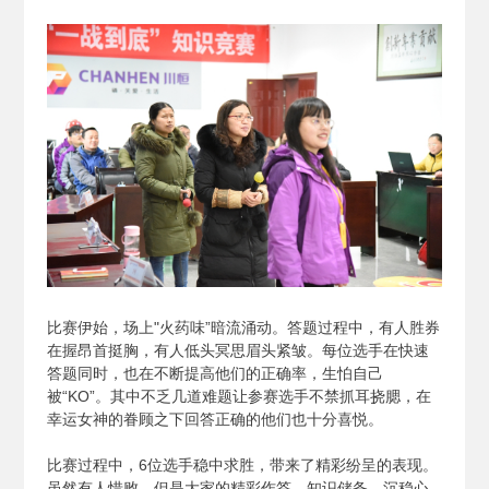
比赛伊始，场上"火药味”暗流涌动。答题过程中，有人胜券
在握昂首挺胸，有人低头冥思眉头紧皱。每位选手在快速
答题同时，也在不断提高他们的正确率，生怕自己
被“KO”。其中不乏几道难题让参赛选手不禁抓耳挠腮，在
幸运女神的眷顾之下回答正确的他们也十分喜悦。
比赛过程中，6位选手稳中求胜，带来了精彩纷呈的表现。
虽然有人惜败，但是大家的精彩作答、知识储备、沉稳心