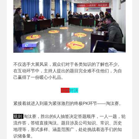
不仅选手大展风采，观众们对于各类知识的了解也不少。
在互动环节中，主持人提出的题目完全难不住他们，为自
己赢得了一份暖心小礼品。
巅峰
对决
紧接着就进入到最为紧张激烈的终极PK环节——淘汰赛。
规则
淘汰赛，胜出的6人抽签决定答题顺序，一人一题，轮
流作答，答错直接淘汰。题目涉及公司知识、常识、历史
地理等，形式多样、涵盖范围广，处处挑战着选手们的知
识储备量。