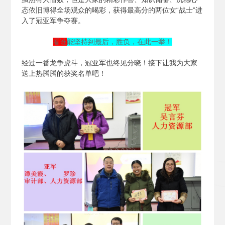
态依旧博得全场观众的喝彩，获得最高分的两位女“战士”进
入了冠亚军争夺赛。
看谁
能坚持到最后，胜负，在此一举！
经过一番龙争虎斗，冠亚军也终见分晓！接下让我为大家
送上热腾腾的获奖名单吧！