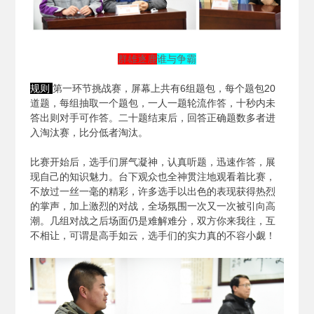
群雄逐鹿
谁与争霸
规则
第一环节挑战赛，屏幕上共有6组题包，每个题包20
道题，每组抽取一个题包，一人一题轮流作答，十秒内未
答出则对手可作答。二十题结束后，回答正确题数多者进
入淘汰赛，比分低者淘汰。
比赛开始后，选手们屏气凝神，认真听题，迅速作答，展
现自己的知识魅力。台下观众也全神贯注地观看着比赛，
不放过一丝一毫的精彩，许多选手以出色的表现获得热烈
的掌声，加上激烈的对战，全场氛围一次又一次被引向高
潮。几组对战之后场面仍是难解难分，双方你来我往，互
不相让，可谓是高手如云，选手们的实力真的不容小觑！