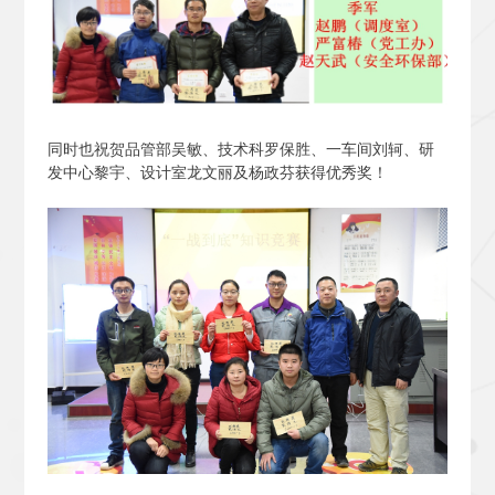
同时也祝贺品管部吴敏、技术科罗保胜、一车间刘轲、研
发中心黎宇、设计室龙文丽及杨政芬获得优秀奖！