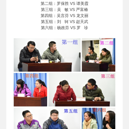
第二组：罗保胜 VS 谭美霞
第三组：吴 敏 VS 严富椿
第四组：吴言芬 VS 龙文丽
第五组：刘 轲 VS 赵天武
第六组：杨政芬 VS 罗 珍