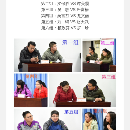
第二组：罗保胜 VS 谭美霞
第三组：吴 敏 VS 严富椿
第四组：吴言芬 VS 龙文丽
第五组：刘 轲 VS 赵天武
第六组：杨政芬 VS 罗 珍