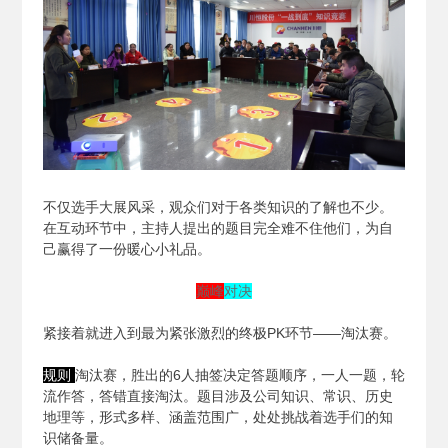
不仅选手大展风采，观众们对于各类知识的了解也不少。
在互动环节中，主持人提出的题目完全难不住他们，为自
己赢得了一份暖心小礼品。
巅峰
对决
紧接着就进入到最为紧张激烈的终极PK环节——淘汰赛。
规则
淘汰赛，胜出的6人抽签决定答题顺序，一人一题，轮
流作答，答错直接淘汰。题目涉及公司知识、常识、历史
地理等，形式多样、涵盖范围广，处处挑战着选手们的知
识储备量。