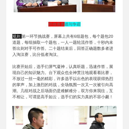
群雄逐鹿
谁与争霸
规则
第一环节挑战赛，屏幕上共有6组题包，每个题包20
道题，每组抽取一个题包，一人一题轮流作答，十秒内未
答出则对手可作答。二十题结束后，回答正确题数多者进
入淘汰赛，比分低者淘汰。
比赛开始后，选手们屏气凝神，认真听题，迅速作答，展
现自己的知识魅力。台下观众也全神贯注地观看着比赛，
不放过一丝一毫的精彩，许多选手以出色的表现获得热烈
的掌声，加上激烈的对战，全场氛围一次又一次被引向高
潮。几组对战之后场面仍是难解难分，双方你来我往，互
不相让，可谓是高手如云，选手们的实力真的不容小觑！