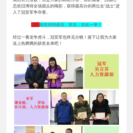
态依旧博得全场观众的喝彩，获得最高分的两位女“战士”进
入了冠亚军争夺赛。
看谁
能坚持到最后，胜负，在此一举！
经过一番龙争虎斗，冠亚军也终见分晓！接下让我为大家
送上热腾腾的获奖名单吧！