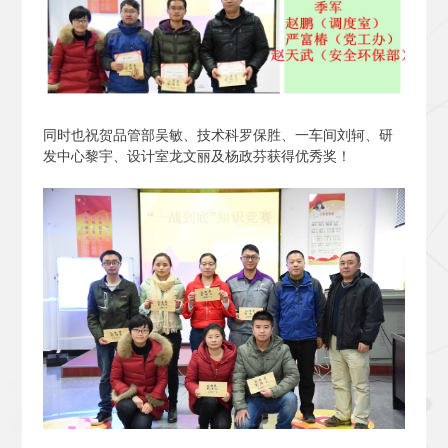
同时也祝贺品管部吴敏、技术科罗保胜、一车间刘轲、研
发中心黎宇、设计室龙文丽及杨政芬获得优秀奖！