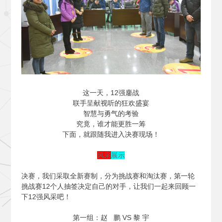
这一天，12强鏖战
联手呈献视听的狂欢盛宴
智慧与勇气的考验
究竟，谁才能更胜一筹
下面，就跟随我进入决赛现场！
风采
展示
决赛，我们采取全新赛制，分为挑战赛和淘汰赛，第一轮
挑战赛12个人抽签决定自己的对手，让我们一起来回顾一
下12强风采吧！
第一组：赵 鹏 VS 黎 宇