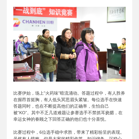
比赛伊始，场上"火药味”暗流涌动。答题过程中，有人胜券
在握昂首挺胸，有人低头冥思眉头紧皱。每位选手在快速
答题同时，也在不断提高他们的正确率，生怕自己
被“KO”。其中不乏几道难题让参赛选手不禁抓耳挠腮，在
幸运女神的眷顾之下回答正确的他们也十分喜悦。
比赛过程中，6位选手稳中求胜，带来了精彩纷呈的表现。
虽然有人惜败，但是大家的精彩作答、知识储备、沉稳心