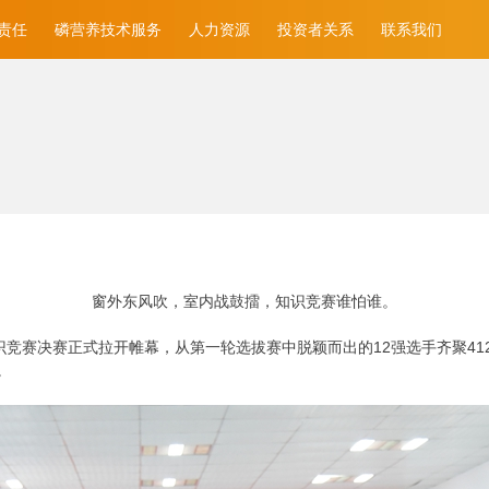
责任
磷营养技术服务
人力资源
投资者关系
联系我们
窗外东风吹，室内战鼓擂，知识竞赛谁怕谁。
底”知识竞赛决赛正式拉开帷幕，从第一轮选拔赛中脱颖而出的12强选手齐聚
。