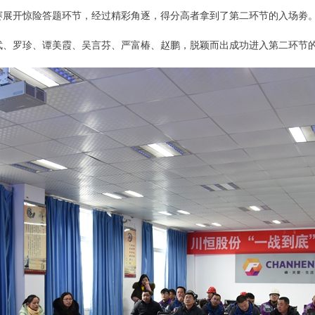
赛展开惊险答题环节，经过精彩角逐，得分高者拿到了第二环节的入场劵
武、罗珍、谭美霞、吴言芬、严富椿、赵鹏，脱颖而出成功进入第二环节