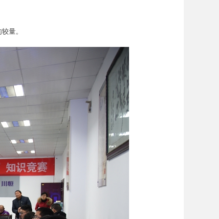
。
的较量。