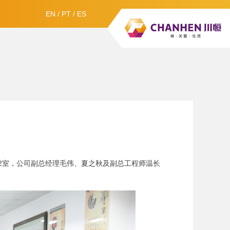
EN
/
PT
/
ES
412室，公司副总经理毛伟、夏之秋及副总工程师温长