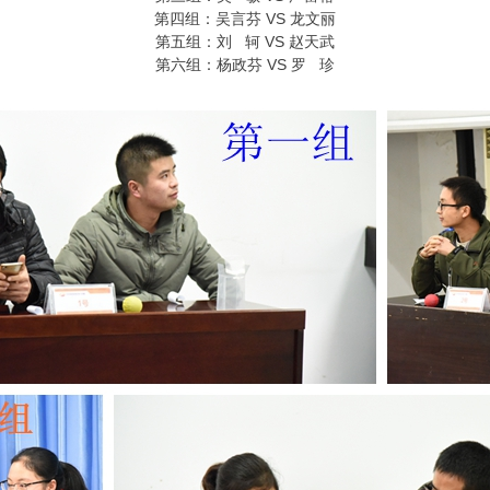
第四组：吴言芬 VS 龙文丽
第五组：刘 轲 VS 赵天武
第六组：杨政芬 VS 罗 珍