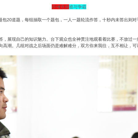
群雄逐鹿
谁与争霸
题包20道题，每组抽取一个题包，一人一题轮流作答，十秒内未答出则
答，展现自己的知识魅力。台下观众也全神贯注地观看着比赛，不放过一
向高潮。几组对战之后场面仍是难解难分，双方你来我往，互不相让，可