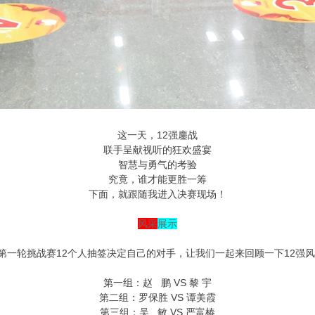
这一天，12强鏖战
联手呈献视听的狂欢盛宴
智慧与勇气的考验
究竟，谁才能更胜一筹
下面，就跟随我进入决赛现场！
风采
展示
第一轮挑战赛12个人抽签决定自己的对手，让我们一起来回顾一下12强
第一组：赵 鹏 VS 黎 宇
第二组：罗保胜 VS 谭美霞
第三组：吴 敏 VS 严富椿