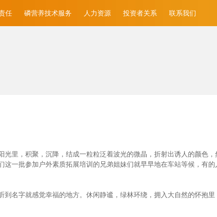
责任
磷营养技术服务
人力资源
投资者关系
联系我们
光里，积聚，沉降，结成一粒粒泛着波光的微晶，折射出诱人的颜色，然后消
们这一批参加户外素质拓展培训的兄弟姐妹们就早早地在车站等候，有的
听到名字就感觉幸福的地方。休闲静谧，绿林环绕，拥入大自然的怀抱里