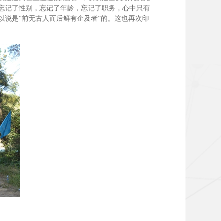
忘记了性别，忘记了年龄，忘记了职务，心中只有
说是“前无古人而后鲜有企及者”的。这也再次印