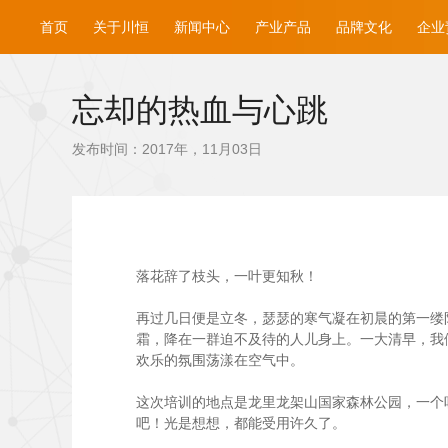
首页
关于川恒
新闻中心
产业产品
品牌文化
企业
忘却的热血与心跳
发布时间：2017年，11月03日
落花辞了枝头，一叶更知秋！
再过几日便是立冬，瑟瑟的寒气凝在初晨的第一缕阳
霜，降在一群迫不及待的人儿身上。一大清早，我
欢乐的氛围荡漾在空气中。
这次培训的地点是龙里龙架山国家森林公园，一个
吧！光是想想，都能受用许久了。