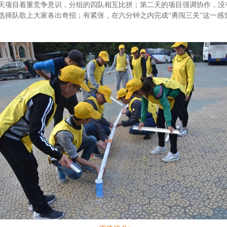
天项目着重竞争意识，分组的四队相互比拼；第二天的项目强调协作，没
选择队歌上大家各出奇招；有紧张，在六分钟之内完成“勇闯三关”这一感