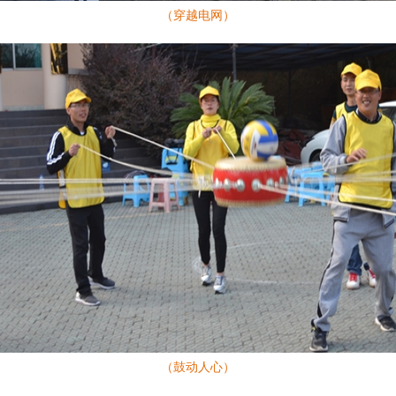
（穿越电网）
（鼓动人心）