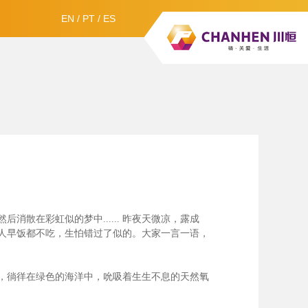
EN
/
PT
/
ES
散在彩虹似的梦中......
昨夜天微凉，露成
人早饭都不吃，生怕错过了似的。大家一言一语，
，徜徉在绿色的海洋中，吮吸着生生不息的天然氧