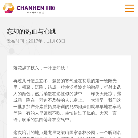
忘却的热血与心跳
发布时间：2017年，11月03日
落花辞了枝头，一叶更知秋！
再过几日便是立冬，瑟瑟的寒气凝在初晨的第一缕阳光
里，积聚，沉降，结成一粒粒泛着波光的微晶，折射出诱
人的颜色，然后消散在彩虹似的梦中......
昨夜天微凉，露
成霜，降在一群迫不及待的人儿身上。一大清早，我们这
一批参加户外素质拓展培训的兄弟姐妹们就早早地在车站
等候，有的人早饭都不吃，生怕错过了似的。大家一言一
语，欢乐的氛围荡漾在空气中。
这次培训的地点是龙里龙架山国家森林公园，一个听到名