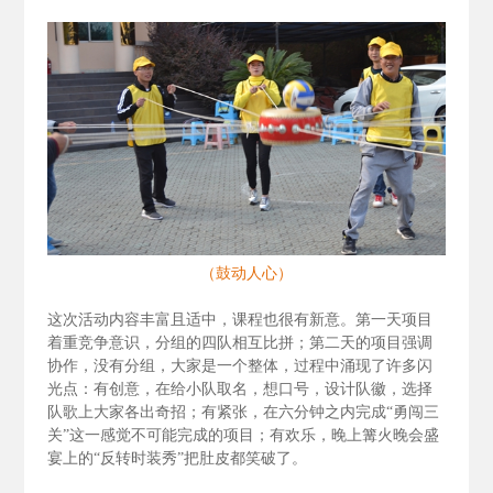
（鼓动人心）
这次活动内容丰富且适中，课程也很有新意。第一天项目
着重竞争意识，分组的四队相互比拼；第二天的项目强调
协作，没有分组，大家是一个整体，过程中涌现了许多闪
光点：有创意，在给小队取名，想口号，设计队徽，选择
队歌上大家各出奇招；有紧张，在六分钟之内完成“勇闯三
关”这一感觉不可能完成的项目；有欢乐，晚上篝火晚会盛
宴上的“反转时装秀”把肚皮都笑破了。