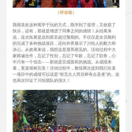
（毕业墙）
我很喜欢这种寓学于玩的方式，既学到了道理，又收获了
快乐，还有，那就是增进了同事之间的感情！从结果来
说，这次拓展是达到甚至超过预期的。不仅仅是全员顺利
的完成了各种挑战项目，还向外界展示了川恒人的毅力和
决心。从效果来说，我想这是显而易见的。活动过程中大
家精诚合作，忘记了性别，忘记了年龄，忘记了职务，心
中只有一个信念——那就是完成面前的挑战。从成绩来
看，更是堪称完美！活动过程中，教练两次提到我们在某
一项目中的成绩可以说是“前无古人而后鲜有企及者”的。这
也再次印证了川恒团队的强大！