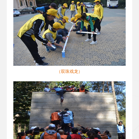
（双珠戏龙）