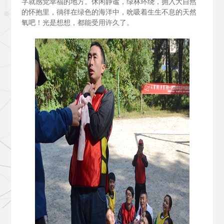
字就感觉幸福的地方。休闲静谧，绿林环绕，拥入大自然
的怀抱里，徜徉在绿色的海洋中，吮吸着生生不息的天然
氧吧！光是想想，都能受用许久了。