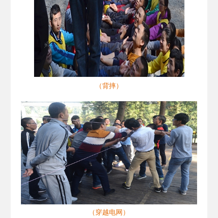
（背摔）
（穿越电网）